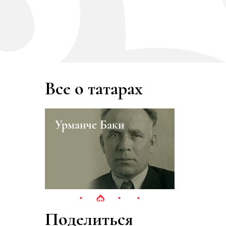
Все о татарах
ары
Урманче Баки
Резеда
Поделиться