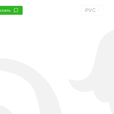
РУС
скать