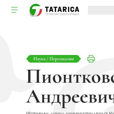
Наука
/
Персоналии
Пионтков
Андрееви
Историк, член-корреспондент 