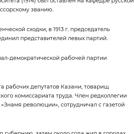
итета (1914) был оставлен на кафедре русской
ессорскому званию.
енческой сходки, в 1913 г. председатель
единил представителей левых партий.
оциал-демократической рабочей партии
ета рабочих депутатов Казани, товарищ
ского комиссариата труда. Член редколлегии
 «Знамя революции», сотрудничал с газетой
ую губернию, затем около года жил в городах