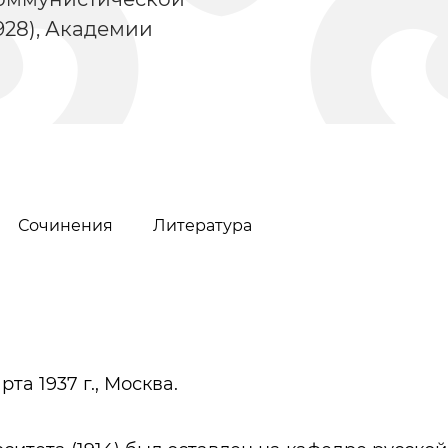
928), Академии
Сочинения
Литература
Тукай Габдулла
Казанские тат
рта 1937 г., Москва.