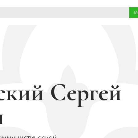
И
ский Сергей
ч
Коммунистической