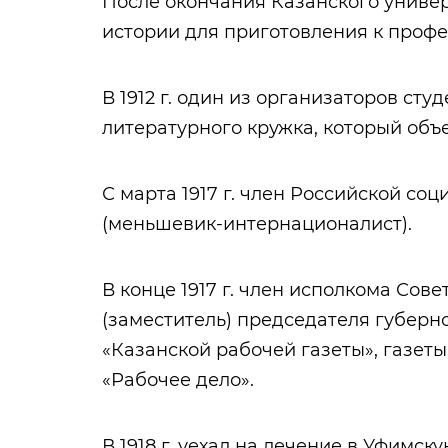
После окончания Казанского универс
истории для приготовления к проф
В 1912 г. один из организаторов студ
литературного кружка, который объ
С марта 1917 г. член Российской с
(меньшевик-интернационалист).
В конце 1917 г. член исполкома Сов
(заместитель) председателя губерн
«Казанской рабочей газеты», газеты
«Рабочее дело».
В 1918 г. уехал на лечение в Уфимск