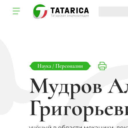
Наука
/
Персоналии
Мудров А
Григорьев
учёный в области механики, док