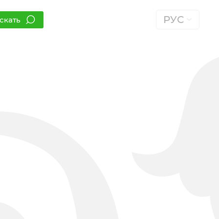
РУС
скать