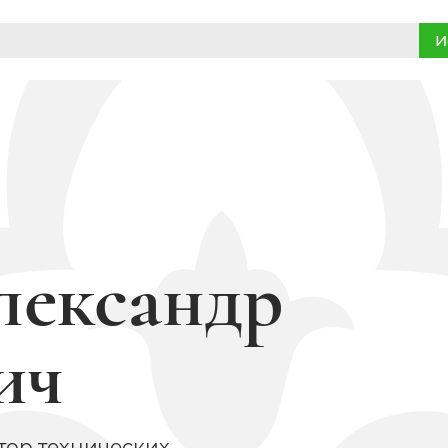
И
лександр
ич
тор технических