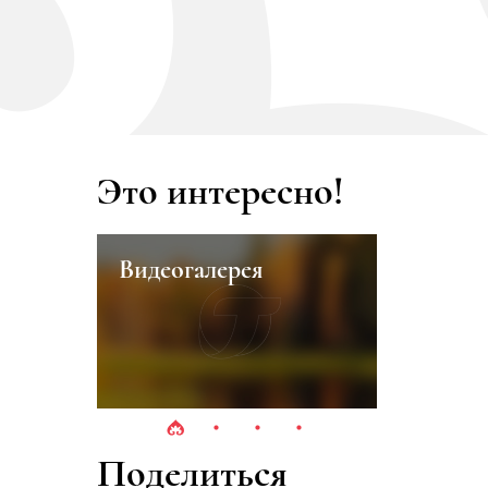
Это интересно!
алерея
Вишневская Галина
Петровна
Поделиться