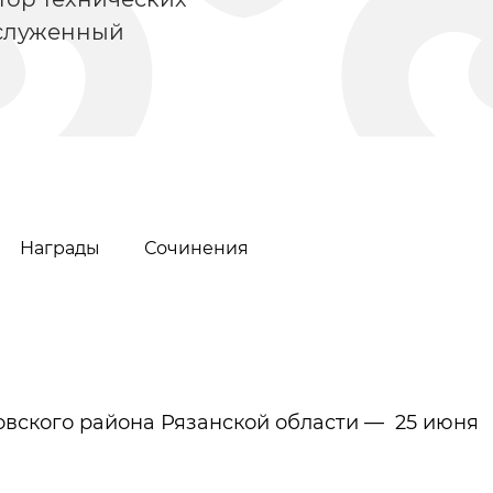
заслуженный
Награды
Сочинения
Волго-камская
Видеог
культура
совского района Рязанской области — 25 июня