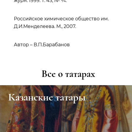
журн. 1999. Т. 43, № ¾.
Российское химическое общество им.
Д.И.Менделеева. М., 2007.
Автор – В.П.Барабанов
Все о татарах
Урманче Баки