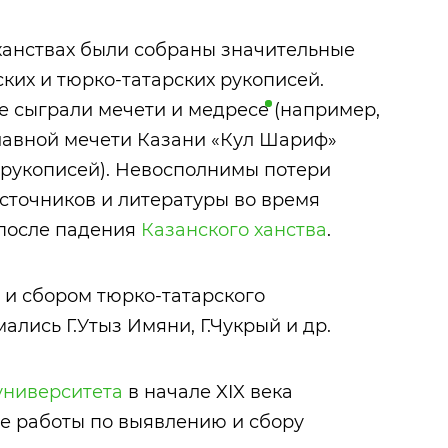
ханствах были собраны значительные
ких и тюрко-татарских рукописей.
е сыграли мечети и
медресе
(например,
лавной мечети Казани «Кул Шариф»
 рукописей). Невосполнимы потери
источников и литературы во время
 после падения
Казанского ханства
.
м и сбором тюрко-татарского
лись Г.Утыз Имяни, Г.Чукрый и др.
университета
в начале XIX века
 работы по выявлению и сбору