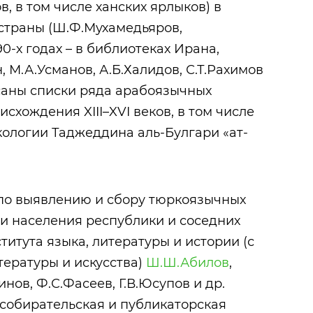
в, в том числе ханских ярлыков) в
страны (Ш.Ф.Мухамедьяров,
90-х годах – в библиотеках Ирана,
, М.А.Усманов, А.Б.Халидов, С.Т.Рахимов
исаны списки ряда арабоязычных
схождения XIII–XVI веков, в том числе
кологии Таджеддина аль-Булгари «ат-
у по выявлению и сбору тюркоязычных
и населения республики и соседних
итута языка, литературы и истории (с
итературы и искусства)
Ш.Ш.Абилов
,
нов, Ф.С.Фасеев, Г.В.Юсупов и др.
собирательская и публикаторская