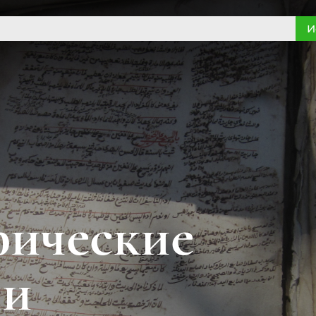
И
фические
ии