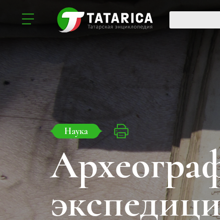
Наука
Археогра
экспедиц