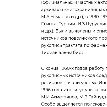
(официальных и частных акто
архивах и книгохранилищах 
М.А.Усманов и др.), в 1980–19
Египта, Турции (И.З.Нуруллин
и др.). Были выявлены и оп
источников поволжского прои
рукопись трактата по фарма
Тирйак аль-кабир».
С конца 1960-х годов работ
рукописных источников сред
регионов начали ученые Инст
1996 года Институт языка, л
М.И.Ахметзянов, М.В.Гайнутди
Особо выделяется поисково-