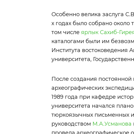
Особенно велика заслуга С.В
х годах было собрано около 
том числе
ярлык Сахиб-Гире
каталогами были им безвоз
Института востоковедения А
университета, Государствен
После создания постоянной
археографических экспедици
1989 года при кафедре истор
университета начался плано
тюркоязычных письменных ис
руководством
М.А.Усманова
провела археографическое о