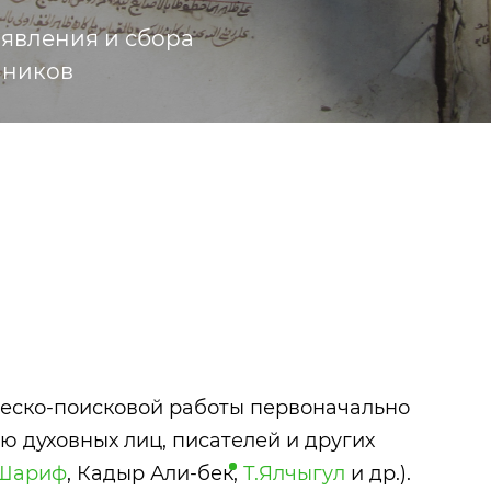
явления и сбора
чников
еско-поисковой работы первоначально
Урманче Баки
Тукай Габдулл
ю духовных лиц, писателей и других
 Шариф
, Кадыр Али-
бек
,
Т.Ялчыгул
и др.).