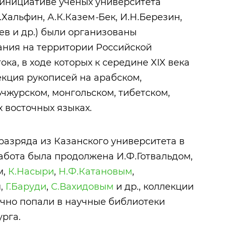
 инициативе ученых университета
.Хальфин, А.К.Казем
-
Бек, И.Н.Березин,
ьев и др.) были организованы
ания на территории Российской
ока, в ходе которых к середине XIX века
кция рукописей на арабском,
чжурском, монгольском, тибетском,
х восточных языках.
разряда из Казанского университета в
работа была продолжена И.Ф.Готвальдом,
м,
К.Насыри
,
Н.Ф.Катановым
,
м,
Г.Баруди
,
С.Вахидовым
и др., коллекции
чно попали в научные библиотеки
урга.