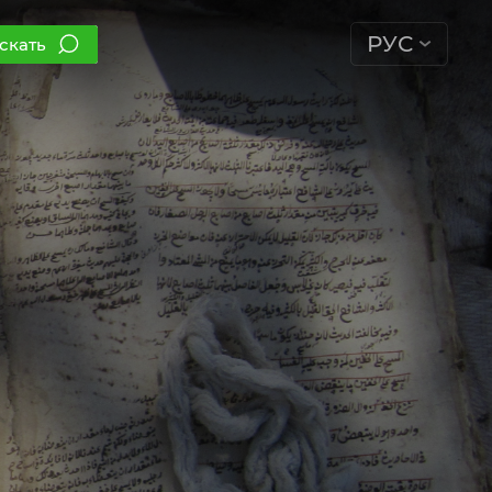
РУС
скать