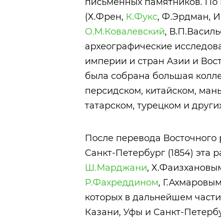
письменных памятников. По
(Х.Френ,
К.Фукс
, Ф.Эрдман, И
О.М.Ковалевский
, В.П.Васил
археографические исследов
империи и стран Азии и Вост
была собрана большая колле
персидском, китайском, мань
татарском, турецком и други
После перевода Восточного 
Санкт-Петербург (1854) эта 
Ш.Марджани
, Х.Фаизхановы
Р.Фахреддином
, Г.Ахмаровы
которых в дальнейшем части
Казани, Уфы и Санкт-Петерб