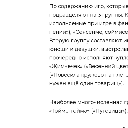
По содержанию игр, которые
подразделяют на 3 группы. К
исполняемые при игре в фан
пении»), «Сөясеңме, сөймисе
Вторую группу составляют и
юноши и девушки, выстроивш
поочерёдно исполняют купл
«Җимчәчәк» («Весенний цвето
(«Повесила кружево на плете
нужен ещё один товарищ»).
Наиболее многочисленная г
«Төймә-төймә» («Пуговицы»), 