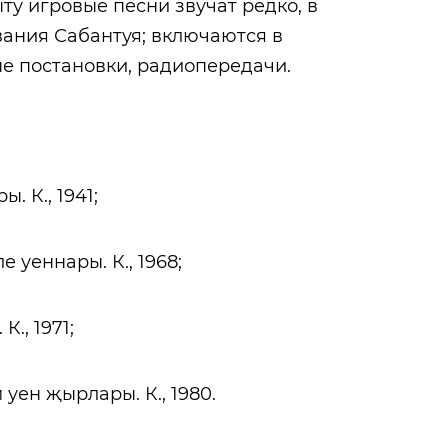
ту игровые песни звучат редко, в
ания Сабантуя; включаются в
е постановки, радиопередачи.
ра
. К., 1941;
уеннары. К., 1968;
., 1971;
уен җырлары. К., 1980.