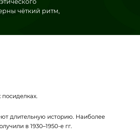
этического
ерны чёткий ритм,
 посиделках.
Казанские татары
Тукай Габдулл
еют длительную историю. Наиболее
учили в 1930–1950-е гг.