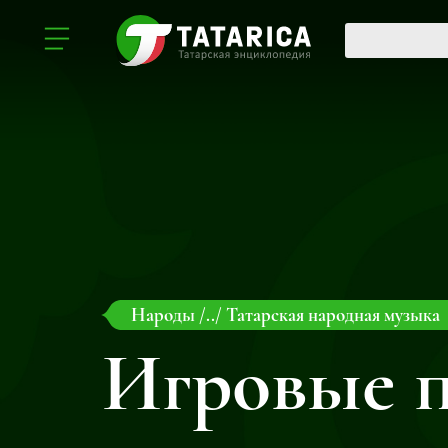
Народы
/../
Татарская народная музыка
Игровые 