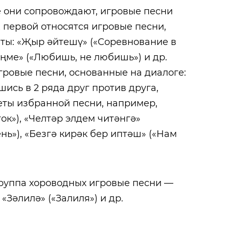
 они сопровождают, игровые песни
 первой относятся игровые песни,
ты: «Җыр әйтешү» («Соревнование в
ңме» («Любишь, не любишь») и др.
гровые песни, основанные на диалоге:
ись в 2 ряда друг против друга,
еты избранной песни, например,
к»), «Челтәр элдем читәнгә»
нь»), «Безгә кирәк бер иптәш» («Нам
руппа хороводных игровые песни —
«Зәлилә» («Залиля») и др.