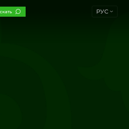
РУС
скать