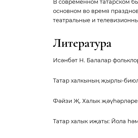
В современном татарском бы
основном во время празднов
театральные и телевизионны
Литерату
Исәнбәт Н. Балалар фольклоры
Татар халкының җырлы-биюле 
Фәйзи Җ. Халык җәүһәрләре. К
Татар халык иҗаты: Йола һәм 