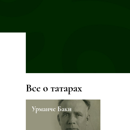
Все о татарах
а
Урманче Баки
Кизляви