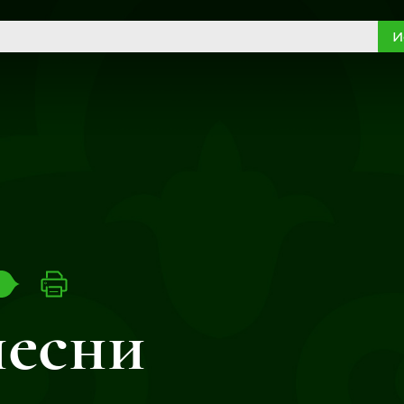
И
песни