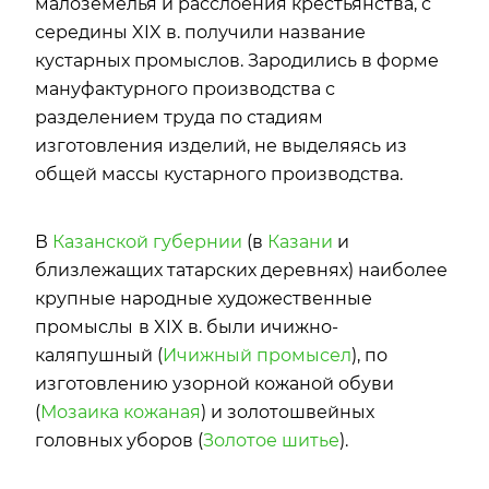
малоземелья и расслоения крестьянства, с
середины XIX в. получили название
кустарных промыслов. Зародились в форме
мануфактурного производства с
разделением труда по стадиям
изготовления изделий, не выделяясь из
общей массы кустарного производства.
В
Казанской губернии
(в
Казани
и
близлежащих татарских деревнях) наиболее
крупные народные художественные
промыслы
в XIX в. были ичижно-
каляпушный (
Ичижный промысел
), по
изготовлению узорной кожаной обуви
(
Мозаика кожаная
) и золотошвейных
головных уборов (
Золотое шитье
).