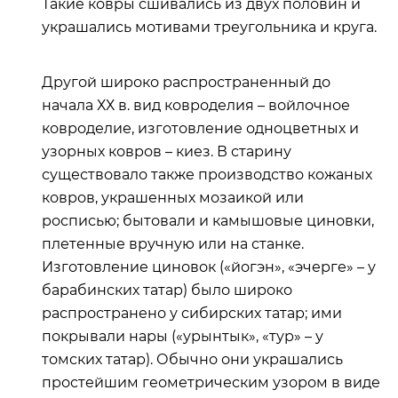
Такие ковры сшивались из двух половин и
украшались мотивами треугольника и круга.
Другой широко распространенный до
начала ХХ в. вид ковроделия – войлочное
ковроделие, изготовление одноцветных и
узорных ковров – киез. В старину
существовало также производство кожаных
ковров, украшенных мозаикой или
росписью; бытовали и камышовые циновки,
плетенные вручную или на станке.
Изготовление циновок («йогэн», «эчерге» – у
барабинских татар) было широко
распространено у сибирских татар; ими
покрывали нары («урынтык», «тур» – у
томских татар). Обычно они украшались
простейшим геометрическим узором в виде