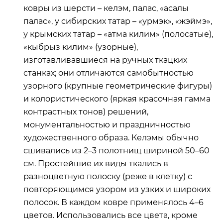
ковры из шерсти – келэм, палас, «асалы
палас», у сибирских татар – «урмэк», «жэймэ»,
у крымских татар – «атма килим» (полосатые),
«кыбрыз килим» (узорные),
изготавливавшиеся на ручных ткацких
станках; они отличаются самобытностью
узорного (крупные геометрические фигуры)
и колористического (яркая красочная гамма
контрастных тонов) решений,
монументальностью и праздничностью
художественного образа. Келэмы обычно
сшивались из 2–3 полотнищ шириной 50–60
см. Простейшие их виды ткались в
разноцветную полоску (реже в клетку) с
повторяющимся узором из узких и широких
полосок. В каждом ковре применялось 4–6
цветов. Использовались все цвета, кроме