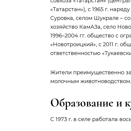
совхоза «Татарстан» (центра
«Татарстан»), с 1965 г. наря
Суровка, селом Шукрале – с
хозяйство КамАЗа, село Ново
1996–2004 гг. общество с ог
«Новотроицкий», с 2011 г. о
ответственностью «Тукаевск
Жители преимущественно за
молочным животноводством
Образование и к
С 1973 г. в селе работала вос