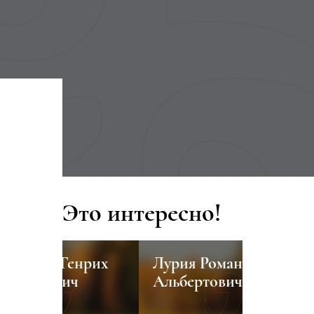
Это интересно!
енрих
Лурия Роман
Видеога
ч
Альбертович