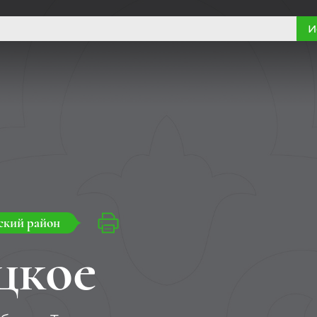
И
ский район
цкое