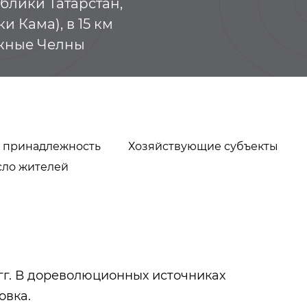
блики Татарстан,
и Кама), в 15 км
ежные Челны
 принадлежность
Хозяйствующие субъекты
сло жителей
Биккулов
Дукальский Г
Шагингарей
Станиславови
 гг. В дореволюционных источниках
Бикчентаевич
овка.