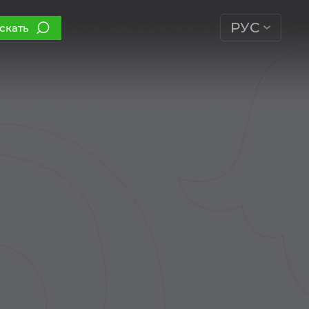
РУС
скать