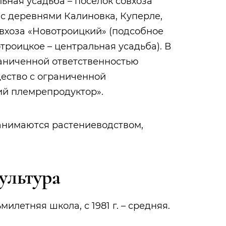
льная усадьба – поселок совхоза
ду с деревнями Калиновка, Куперле,
овхоза «Новотроицкий» (подсобное
троицкое – центральная усадьба). В
раниченной ответственностью
бщество с ограниченной
ий племрепродуктор».
нимаются растениеводством,
.
ультура
ьмилетняя школа, с 1981 г. – средняя.