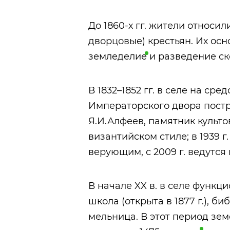
До 1860-х гг. жители относили
дворцовые) крестьян. Их осн
земледелие
и разведение ск
В 1832–1852 гг. в селе на ср
Императорского двора постр
Я.И.Алфеев, памятник культо
византийском стиле; в 1939 г
верующим, с 2009 г. ведутся
В начале XX в. в селе функц
школа (открыта в 1877 г.), би
мельница. В этот период зе