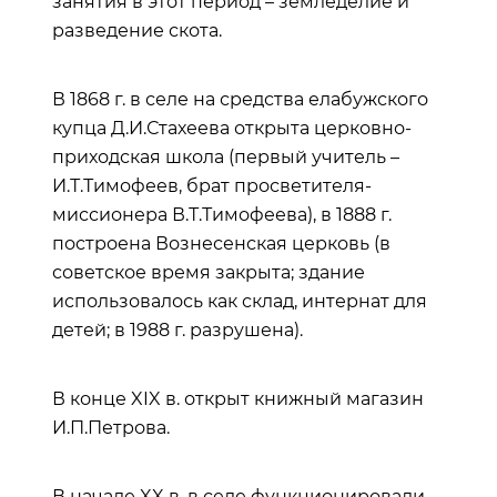
занятия в этот период –
земледелие
и
разведение скота.
В 1868 г. в селе на средства елабужского
купца Д.И.Стахеева открыта церковно-
приходская школа (первый учитель –
И.Т.Тимофеев, брат просветителя-
миссионера В.Т.Тимофеева), в 1888 г.
построена Вознесенская церковь (в
советское время закрыта; здание
использовалось как склад, интернат для
детей; в 1988 г. разрушена).
В конце XIX в. открыт книжный магазин
И.П.Петрова.
В начале XX в. в селе функционировали