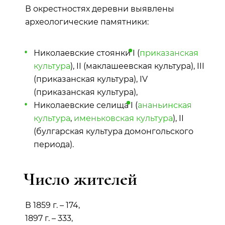
В окрестностях деревни выявлены
археологические памятники:
Николаевские
стоянки
I (
приказанская
культура
), II (маклашеевская культура), III
(приказанская культура), IV
(приказанская культура),
Николаевские
селища
I (
ананьинская
культура
,
именьковская культура
), II
(булгарская культура домонгольского
периода).
Число жителей
В 1859 г. – 174,
1897 г. – 333,