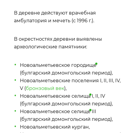
В деревне действуют врачебная
амбулатория и мечеть (с 1996 г.).
В окрестностях деревни выявлены
археологические памятники:
Новоальметьевское
городище
(булгарский домонгольский период),
Новоальметьевские поселения I, II, III, IV,
V (
бронзовый век
),
Новоальметьевские
селища
I, II, IV
(булгарский домонгольский период),
Новоальметьевское
селище
III
(булгарский домонгольский период),
Новоальметьевский курган,