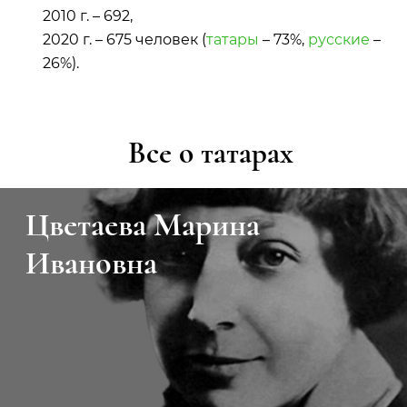
2010 г. – 692,
2020 г. – 675 человек (
татары
– 73%,
русские
–
26%).
Все о татарах
Цветаева Марина
Ивановна