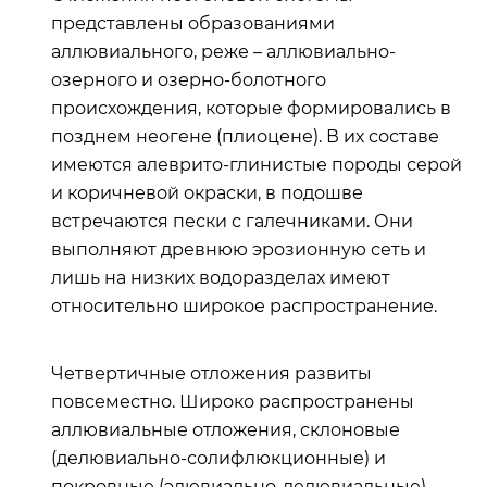
представлены образованиями
аллювиального, реже – аллювиально-
озерного и озерно-болотного
происхождения, которые формировались в
позднем неогене (плиоцене). В их составе
имеются алеврито-глинистые породы серой
и коричневой окраски, в подошве
встречаются пески с галечниками.
Они
выполняют древнюю эрозионную сеть и
лишь на низких водоразделах имеют
относительно широкое распространение.
Четвертичные отложения развиты
повсеместно. Широко распространены
аллювиальные отложения, склоновые
(делювиально-солифлюкционные) и
покровные (элювиально-делювиальные)