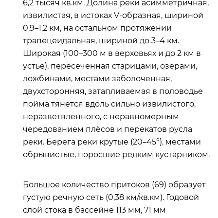
6,2 тысяч кв.км. Долина реки асимметричная,
извилистая, в истоках V-образная, шириной
0,9–1,2 км, на остальном протяжении
трапецеидальная, шириной до 3–4 км.
Широкая (100–300 м в верховьях и до 2 км в
устье), пересеченная старицами, озерами,
ложбинами, местами заболоченная,
двухсторонняя, затапливаемая в половодье
пойма тянется вдоль сильно извилистого,
неразветвленного, с неравномерным
чередованием плёсов и перекатов русла
реки. Берега реки крутые (20–45°), местами
обрывистые, поросшие редким кустарником.
Большое количество притоков (69) образует
густую речную сеть (0,38 км/кв.км). Годовой
слой стока в бассейне 113 мм, 71 мм