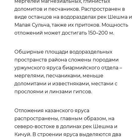
мергелей магнезиальных, глинистых
доломитов и песчаников. Распространен в
виде останцов на водоразделах рек Шешма и
Малая Сульча, также их притоков. Мощность
отложений может достигать 150–200 м.
Обширные площади водораздельных
пространств района сложены породами
уржумского яруса биармийского отдела –
мергелями, песчаниками, меньше
доломитами и известняками, местами с
прослоями и линзами гипсов.
Отложения казанского яруса
распространены, главным образом, на
северо-востоке в долинах рек Шешма и
Кичуй. В строении яруса выделяются два