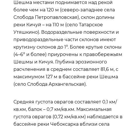
Шешма местами поднимается над рекой
более чем на 120 м (северо-западнее села
Слобода Петропавловская), склон долины
реки Кичуй – на 110 м (село Татарское
Утяшкино).
Водораздельные поверхности и
приводораздельные части склонов имеют
крутизну склонов до 1°. Более крутые склоны
(4–6° и более) приурочены к правобережьям
Шешмы и Кичуя. Глубина эрозионного
расчленения в среднем составляет 81,6 м, с
максимумом 127 м в бассейне реки Шешма
(село Слобода Архангельская).
Средняя густота оврагов составляет 0,1 км/
кв.км, балок – 0,7 км/кв.км. Максимальная
густота оврагов (0,72 км/кв.км) наблюдается в
бассейне реки Чебоксарка вблизи села