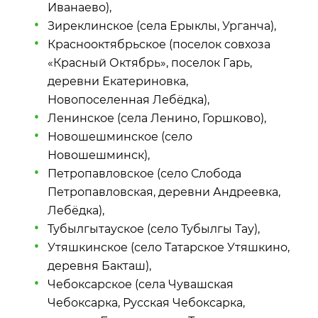
Иванаево),
Зиреклинское (села Ерыклы, Урганча),
Краснооктябрьское (поселок совхоза
«Красный Октябрь», поселок Гарь,
деревни Екатериновка,
Новопоселенная Лебёдка),
Ленинское (села Ленино, Горшково),
Новошешминское (село
Новошешминск),
Петропавловское (село Слобода
Петропавловская, деревни Андреевка,
Лебёдка),
Тубылгытауское (село Тубылгы Тау),
Утяшкинское (село Татарское Утяшкино,
деревня Бакташ),
Чебоксарское (села Чувашская
Чебоксарка, Русская Чебоксарка,