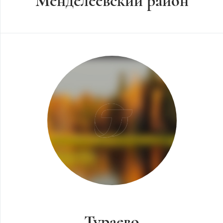
Менделеевский район
Тураево