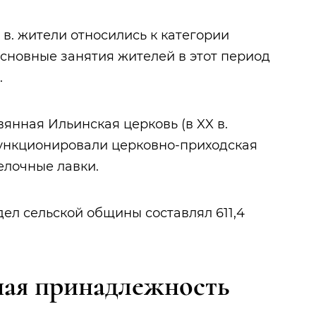
X в. жители относились к категории
Основные занятия жителей в этот период
.
евянная Ильинская церковь (в XX в.
 функционировали церковно-приходская
мелочные лавки.
ел сельской общины составлял 611,4
ая принадлежность