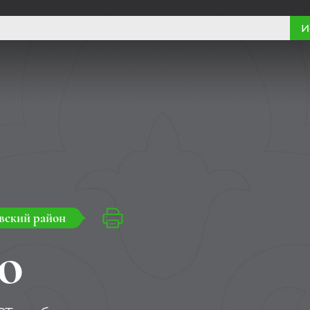
И
вский район
о