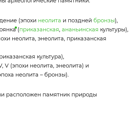
ны археологические памятники:
дение (эпохи
неолита
и поздней
бронзы
),
тоянка
(
приказанская
,
ананьинская
культуры),
охи неолита, энеолита, приказанская
риказанская культура),
 IV, V (эпохи неолита, энеолита) и
поха неолита – бронзы).
ни расположен памятник природы