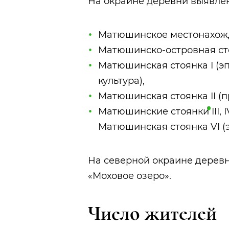
На окраине деревни выявле
Матюшинское местонахож
Матюшинско‑островная
с
Матюшинская стоянка I (эп
культура),
Матюшинская стоянка II (п
Матюшинские
стоянки
III,
Матюшинская стоянка VI (э
На северной окраине дерев
«Моховое озеро».
Число жителей