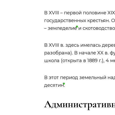
В XVIII – первой половине XI
государственных крестьян. 
–
земледелие
и скотоводство
В XVIII в. здесь имелась дер
разобрана). В начале XX в.
школа (открыта в 1889 г.), 4 
В этот период земельный над
десятин
.
Административн