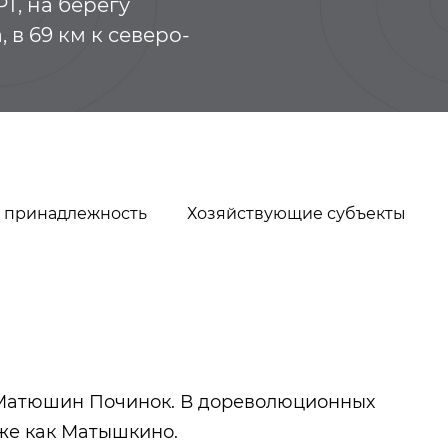
Т, на берегу
в 69 км к северо-
 принадлежность
Хозяйствующие субъекты
Казанские татары
Петербургски
ак Матюшин Починок. В дореволюционных
же как Матышкино.