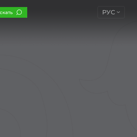
РУС
скать