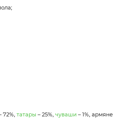
пола;
– 72%,
татары
– 25%,
чуваши
– 1%, армяне