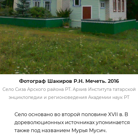
Фотограф Шакиров Р.Н. Мечеть. 2016
Село Сиза Арского района РТ. Архив Института татарской
энциклопедии и регионоведения Академии наук РТ
Село основано во второй половине XVII в. В
дореволюционных источниках упоминается
также под названием Мурья Мусич.