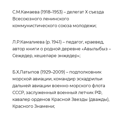
С.М.Камаева (1918–1953) – делегат Х съезда
Всесоюзного ленинского
коммунистического союза молодежи;
Л.Р.Камалиева (р. 1941) – педагог, краевед,
автор книги о родной деревне «Авылыбыз –
Сеҗедер, кешеләре энҗедер»;
Б.Х.Латыпов (1929–2009) – подполковник
морской авиации, командир эскадрильи
дальней авиации военно-морского флота
СССР, заслуженный военный летчик РФ,
кавалер орденов Красной Звезды (дважды),
Красного Знамени;