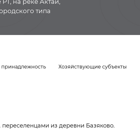
РТ, на реке Актай,
городского типа
 принадлежность
Хозяйствующие субъекты
Чечётки
Чебоксарский 
г. переселенцами из деревни Базяково.