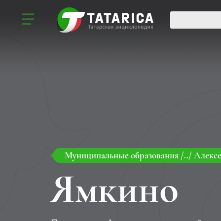
Муниципальные образования
/../
Алексе
Ямкино