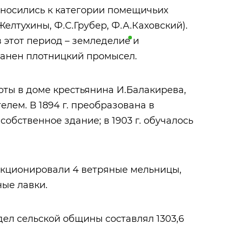
относились к категории помещичьих
Желтухины, Ф.С.Грубер, Ф.А.Каховский).
 этот период –
земледелие
и
ранен плотницкий промысел.
моты в доме крестьянина И.Балакирева,
елем. В 1894 г. преобразована в
собственное здание; в 1903 г. обучалось
ункционировали 4 ветряные мельницы,
ные лавки.
дел сельской общины составлял 1303,6