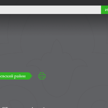
И
евский район