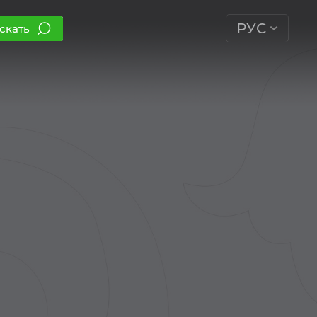
РУС
скать