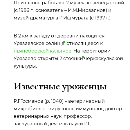
При школе работают 2 музея: краеведческий
(с 1986 г., основатель – И.М.Мирзаянов) и
музей драматурга Р.Ишмурата (с 1997 г.).
В 2 км к западу от деревни находится
Уразаевское
селище
, относящееся к
пьяноборской культуре
. На территории
Уразаево открыты 2
стоянки
черкаскульской
культуры.
Известные уроженцы
Р.Г.Госманов (р. 1940) – ветеринарный
микробиолог, вирусолог, иммунолог, доктор
ветеринарных наук, профессор,
заслуженный деятель науки РТ;