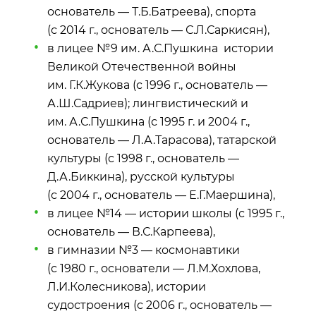
основатель — Т.Б.Батреева), спорта
(с 2014 г., основатель — С.Л.Саркисян),
в лицее №9 им. А.С.Пушкина истории
Великой Отечественной войны
им. Г.К.Жукова (с 1996 г., основатель —
А.Ш.Садриев); лингвистический и
им. А.С.Пушкина (с 1995 г. и 2004 г.,
основатель — Л.А.Тарасова), татарской
культуры (с 1998 г., основатель —
Д.А.Биккина), русской культуры
(с 2004 г., основатель — Е.Г.Маершина),
в лицее №14 — истории школы (с 1995 г.,
основатель — В.С.Карпеева),
в гимназии №3 — космонавтики
(с 1980 г., основатели — Л.М.Хохлова,
Л.И.Колесникова), истории
судостроения (с 2006 г., основатель —