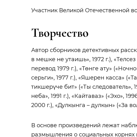
Участник Великой Отечественной в
Творчество
Автор сборников детективных расск
в мешке не утаишь», 1972 г.), «Телсе
перевод 1979 г.), «Төнге ату» («Ночно
серьги», 1977 г.), «Яшерен касса» («Т
тикшерүче бит» («Ты следователь», 1
неба», 1991 г.), «Кайтаваз» («Эхо», 1
2000 г.), «Дулкынга – дулкын» («За во
В основе произведений лежат набл
размышления о социальных корнях п