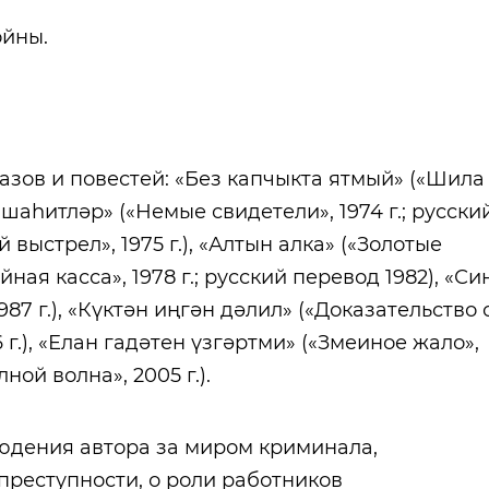
ойны.
азов и повестей: «Без капчыкта ятмый» («Шила
з шаһитләр» («Немые свидетели», 1974 г.; русски
й выстрел», 1975 г.), «Алтын алка» («Золотые
айная касса», 1978 г.; русский перевод 1982), «Си
987 г.), «Күктән иңгән дәлил» («Доказательство 
996 г.), «Елан гадәтен үзгәртми» («Змеиное жало»,
лной волна», 2005 г.).
юдения автора за миром криминала,
реступности, о роли работников