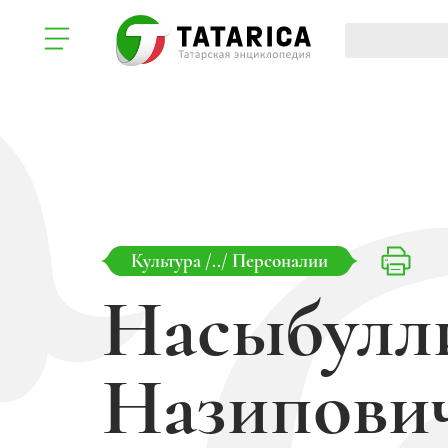
Культура
/../
Персоналии
Насыбулл
Назипови