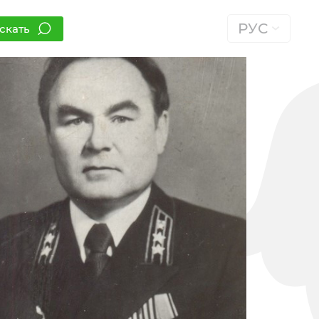
РУС
скать