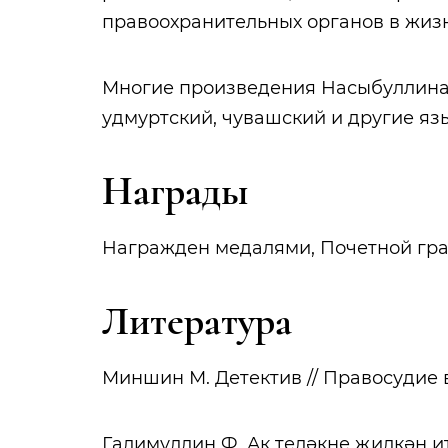
правоохранительных органов в жиз
Многие произведения Насыбуллина 
удмуртский, чувашский и другие яз
Награды
Награжден медалями, Почетной гра
Литература
Миншин М. Детектив // Правосудие в 
Галимуллин Ф. Ак теләкне җилкән ите