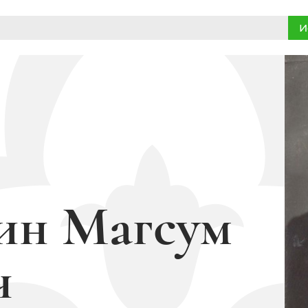
И
ин Магсум
ч