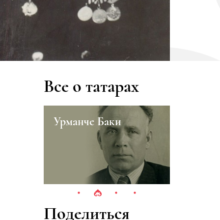
Все о татарах
а
Урманче Баки
Ямашка
Поделиться