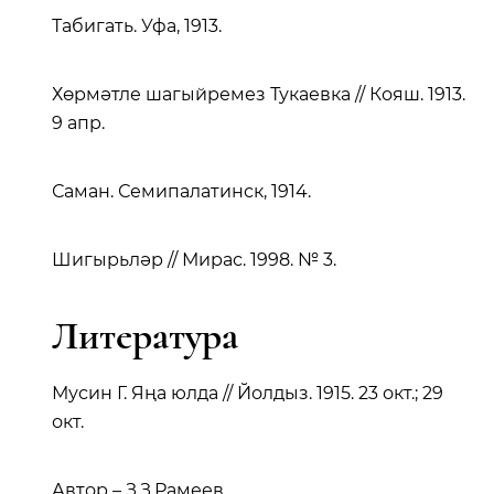
Табигать. Уфа, 1913.
Хөрмәтле шагыйремез Тукаевка // Кояш. 1913.
9 апр.
Саман. Семипалатинск, 1914.
Шигырьләр // Мирас. 1998. № 3.
Литература
Мусин Г. Яңа юлда // Йолдыз. 1915. 23 окт.; 29
окт.
Автор – З.З.Рамеев