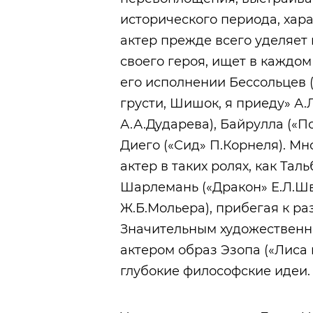
исторического периода, хар
актер прежде всего уделяет
своего героя, ищет в каждом
его исполнении Бессольцев 
грусти, Шишок, я приеду» А.
А.А.Дударева), Байрулла («П
Диего («Сид» П.Корнеля). М
актер в таких ролях, как Тал
Шарлемань («Дракон» Е.Л.Шв
Ж.Б.Мольера), прибегая к р
Значительным художественн
актером образ Эзопа («Лиса 
глубокие философские идеи.