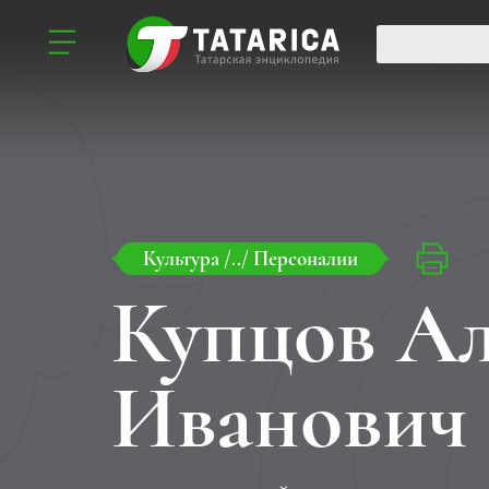
Культура
/../
Персоналии
Купцов Ал
Иванович