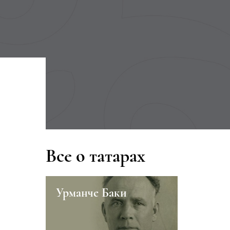
Все о татарах
Урманче Баки
Казанск