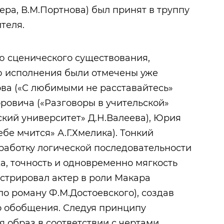
нера, В.М.Портнова) был принят в труппу
теля.
ю сценического существования,
ю исполнения были отмечены уже
ва («С любимыми не расставайтесь»
ровича («Разговоры в учительской»
ский университет» Д.Н.Валеева), Юрия
бе мчится» А.Г.Хмелика). Тонкий
работку логической последовательности
, точность и одновременно мягкость
стрировал актер в роли Макара
о роману Ф.М.Достоевского), создав
о обобщения. Следуя принципу
 образ в соответствии с чертами