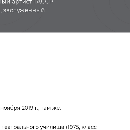
ный артист ТАССР
2), заслуженный
 ноября 2019 г., там же.
Тукай Габдулла
Верхняя Ошма
театрального училища (1975, класс