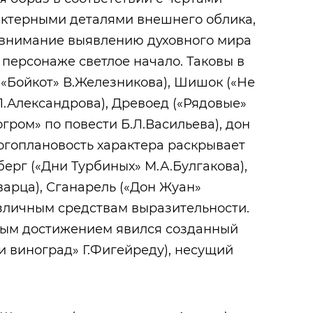
актерными деталями внешнего облика,
 внимание выявлению духовного мира
 персонаже светлое начало. Таковы в
(«Бойкот» В.Железникова), Шишок («Не
Л.Александрова), Древоед («Рядовые»
огром» по повести Б.Л.Васильева), дон
ногоплановость характера раскрывает
ьберг («Дни Турбиных» М.А.Булгакова),
арца), Сганарель («Дон Жуан»
азличным средствам выразительности.
ым достижением явился созданный
и виноград» Г.Фигейреду), несущий