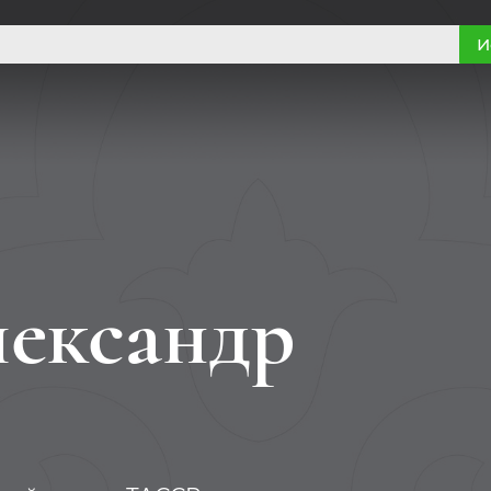
И
ександр