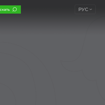
РУС
скать