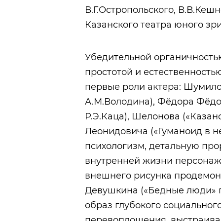
В.Г.Остропольского, В.В.Кеш
Казанского театра юного зри
Убедительной органичность
простотой и естественность
первые роли актера: Шумило
А.М.Володина), Фёдора Фёдо
Р.Э.Каца), Шелонова («Казан
Леонидовича («Гуманоид в не
психологизм, детальную про
внутренней жизни персонажа
внешнего рисунка продемон
Девушкина («Бедные люди» п
образ глубокого социальног
перевоплощения, выстраивая