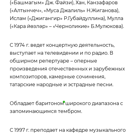
(«Башмагым» Дж. Файзи), Хан, Канзафаров
(«Алтынчеч», «Муса Джалиль» Н.Жиганова),
Ислам («Джигангир» Р.Губайдуллина), Мулла
(«Кара йөзләр» – «Черноликие» Б.Мулюкова).
С 1974 г. ведет концертную деятельность,
выступает на телевидении и по радио. В
обширном репертуаре – оперные
произведения отечественных и зарубежных
композиторов, камерные сочинения,
татарские народные и эстрадные песни.
Обладает
баритоном
широкого диапазона с
запоминающимся тембром.
С 1997 г. преподает на кафедре музыкального