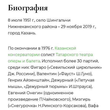
Биография
8 июля 1951 г., село Шингальчи
Нижнекамского района – 29
ноября
2019 г.,
город Казань.
По окончании в 1976 г.
Казанской
консерватории
солист
Татарского театра
оперы и балета
. Исполнил более 30 партий,
среди них: Фигаро («Севильский цирюльник»
Дж. Россини), Валентин («Фауст» Ш.Гуно),
Генрих Айзенштайн, Дежурный («Летучая
мышь», «Дежурный тюрьмы» И.Штрауса),
Евгений Онегин (одноименное
произведение П.Чайковского), Мизгирь
(«Снегурочка» Н.Римского-Корсакова), Вафа