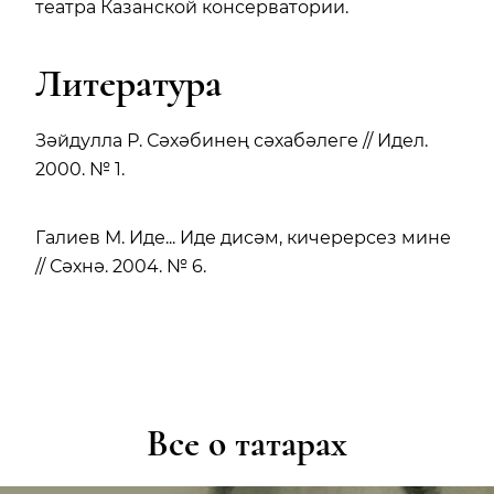
театра Казанской консерватории.
Литература
Зәйдулла Р. Сәхәбинең сәхабәлеге // Идел.
2000. № 1.
Галиев М. Иде... Иде дисәм, кичерерсез мине
// Сәхнә. 2004. № 6.
Все о татарах