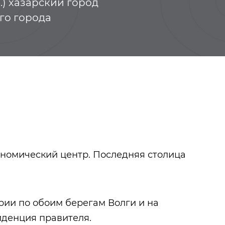
в.) хазарский город
го города
номический центр. Последняя столица
Хайруллин Са
Зарифуллович
ории по обоим берегам Волги и на
иденция правителя.