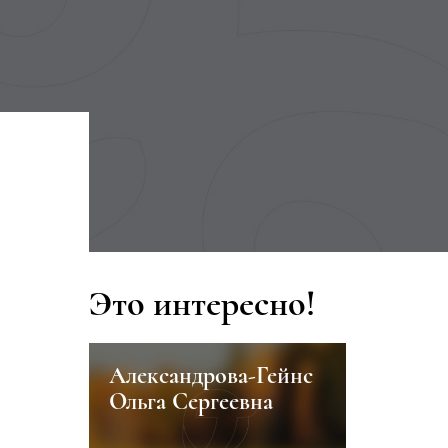
Это интересно!
лих
Александрова-Гейнс
Урманч
Ольга Сергеевна