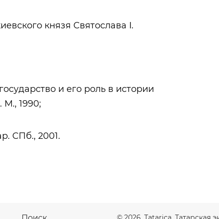
иевского князя Святослава I.
ра
государство и его роль в истории
 М., 1990;
ар. СПб., 2001.
Поиск
© 2026. Tatarica. Татарская