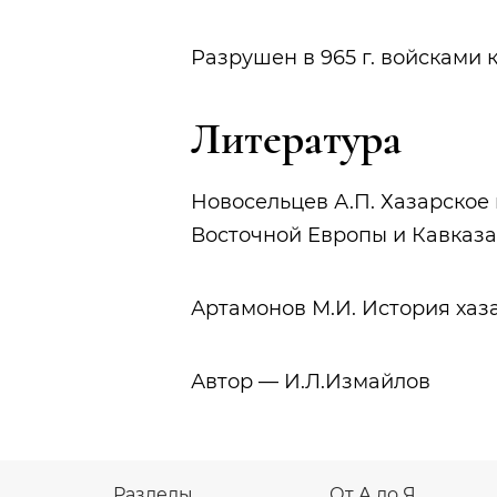
Разрушен в 965 г. войсками к
Литерату
Новосельцев А.П. Хазарское 
Восточной Европы и Кавказа.
Артамонов М.И. История хаз
Автор — И.Л.Измайлов
Разделы
От А до Я