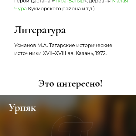
герой дастана «
Чура-Батыр
»; деревня
Малая
Чура
Кукморского района и т.д.).
Литература
Усманов М.А. Татарские исторические
источники XVII–XVIII вв. Казань, 1972.
Это интересно!
Урняк