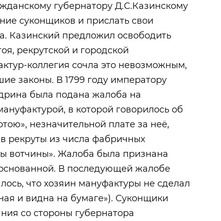
ажданскому губернатору Д.С.Казинскому
ние суконщиков и прислать свои
да. Казинский предложил освободить
оя, рекрутской и городской
ктур-коллегия сочла это невозможным,
ие законы. В 1799 году императору
дрина была подана жалоба на
ануфактурой, в которой говорилось об
тою», незначительной плате за неё,
 в рекруты из числа фабричных
вы вотчины». Жалоба была признана
основанной. В последующей жалобе
алось, что хозяин мануфактуры не сделал
оная и видна на бумаге»). Суконщики
ания со стороны губернатора