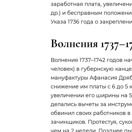
заработная плата, увеличен
др.) и бесправным положени
Указа 1736 года о закреплен
Волнения 1737–1
Волнения 1737–1742 годов н
человек) в губернскую канц
мануфактуры Афанасия Дрябл
снижение им платы с 6 до 5 
увеличении его ширины на 5
делались вычеты за инструме
обвинил своих работников в 
зачинщиков. Протестуя, сук
чем на 2 недели. Позднее п