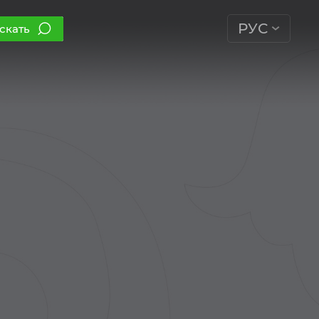
РУС
скать