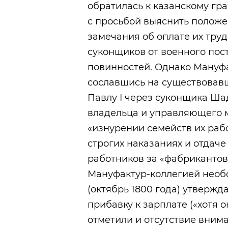
обратилась к казанскому гр
с просьбой выяснить положе
замечания об оплате их тру
суконщиков от военного пост
повинностей. Однако Мануфа
сославшись на существовавш
Павлу I через суконщика Ша
владельца и управляющего м
«изнурении семейств их рабо
строгих наказаниях и отдаче
работников за «фабриканто
Мануфактур-коллегией необ
(октябрь 1800 года) утвержд
прибавку к зарплате («хотя 
отметили и отсутствие вним