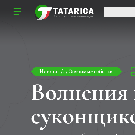
История
/../
Значимые события
Волнения 
суконщик