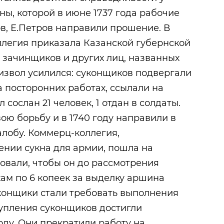
, которой в июне 1737 года рабочие
ов, Е.Петров направили прошение. В
ллегия приказала Казанской губернской
у зачинщиков и других лиц, названных
извол усилился: суконщиков подвергали
 посторонних работах, ссылали на
л сослан 21 человек, 1 отдан в солдаты.
ою борьбу и в 1740 году направили в
лобу. Коммерц-коллегия,
ении сукна для армии, пошла на
бовали, чтобы он до рассмотрения
ам по 6 копеек за выделку аршина
уконщики стали требовать выполнения
тупления суконщиков достигли
оду. Они прекратили работу на