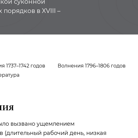
ской суконной
порядков в XVIII –
я 1737–1742 годов
Волнения 1796–1806 годов
ература
ния
Шараф Галимзян
Загитов Гази
ыло вызвано ущемлением
 (длительный рабочий день, низкая