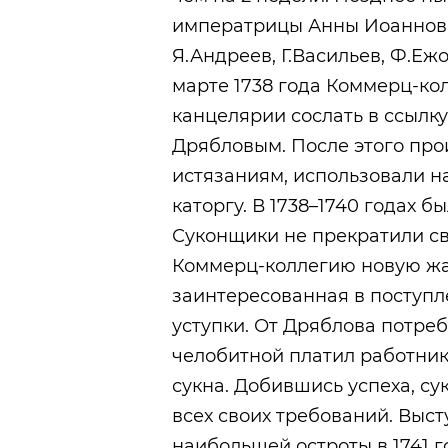
императрицы Анны Иоанновны
Я.Андреев, Г.Васильев, Ф.Еж
марте 1738 года Коммерц-ко
канцелярии сослать в ссылк
Дрябловым. После этого про
истязаниям, использовали на
каторгу. В 1738–1740 годах бы
Суконщики не прекратили св
Коммерц-коллегию новую жа
заинтересованная в поступл
уступки. От Дряблова потре
челобитной платил работник
сукна. Добившись успеха, с
всех своих требований. Выс
наибольшей остроты в 1741 г