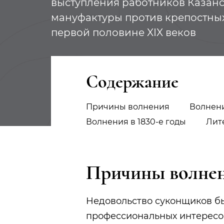
выступления работников Казан
мануфактуры против крепостных 
первой половине XIX веков
Содержание
Причины волнения
Волнени
Волнения в 1830-е годы
Лит
Причины волне
Недовольство суконщиков б
профессиональных интересов