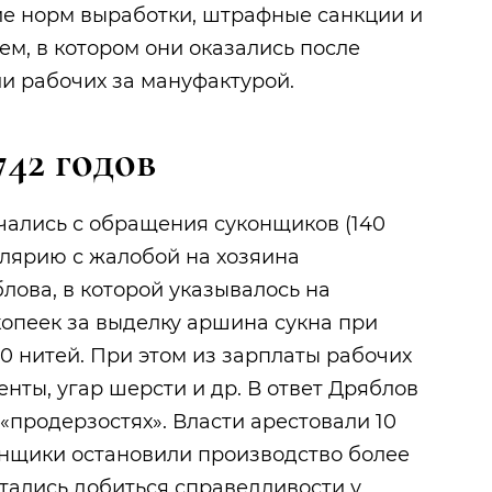
ие норм выработки, штрафные санкции и
ем, в котором они оказались после
ии рабочих за мануфактурой.
742 годов
ачались с обращения суконщиков (140
елярию с жалобой на хозяина
ова, в которой указывалось на
копеек за выделку аршина сукна при
0 нитей. При этом из зарплаты рабочих
нты, угар шерсти и др. В ответ Дряблов
«продерзостях». Власти арестовали 10
онщики остановили производство более
ытались добиться справедливости у