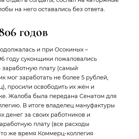
в отдал в солдаты, сослал на каторжные
обы на него оставались без ответа.
806 годов
одолжалась и при Осокиных –
96 году суконщики пожаловались
 заработную плату (самый
 мог заработать не более 5 рублей,
ц), просили освободить их жён и
ке. Жалоба была передана Сенатом для
легию. В итоге владелец мануфактуры
х денег за своих работников и
аработную плату (все расходы
В то же время Коммерц-коллегия