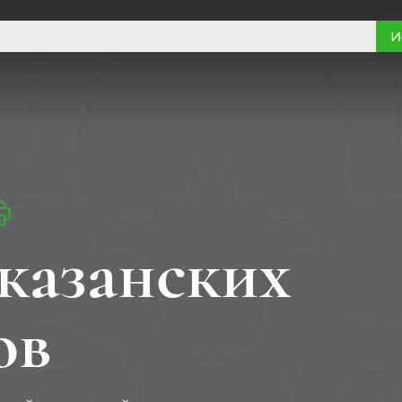
И
казанских
ов