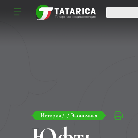
История
/../
Экономика
Юфть