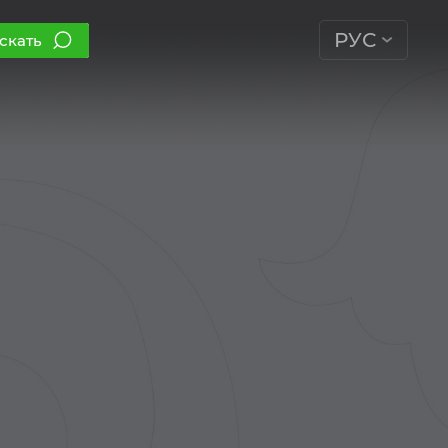
РУС
скать