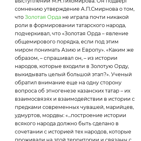
выступлении М.Н.Тихомирова. Он подверг
сомнению утверждение А.П.Смирнова о том,
что
Золотая Орда
не играла почти никакой
роли в формировании татарского народа,
подчеркивал, что «Золотая Орда – явление
общемирового порядка, если под этим
миром понимать Азию и Европу». «Каким же
образом, – спрашивал он, – из истории
народов, которые входили в Золотую Орду,
выкидывать целый большой этап?». Ученый
обратил внимание еще на одну сторону
вопроса об этногенезе казанских татар – их
взаимосвязях и взаимодействии в истории с
предками современных чувашей, марийцев,
удмуртов, мордвы: «...построение истории
всякого народа должно быть сделано в
сочетании с историей тех народов, которые
проживали на этой территории и связаны с