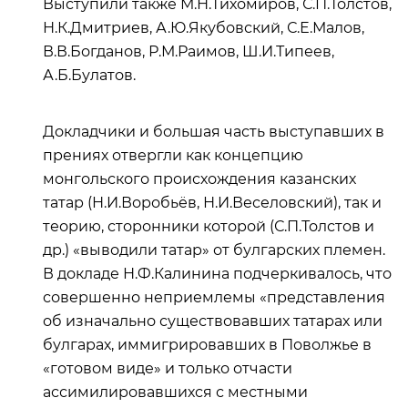
Выступили также М.Н.Тихомиров, С.П.Толстов,
Н.К.Дмитриев, А.Ю.Якубовский, С.Е.Малов,
В.В.Богданов, Р.М.Раимов, Ш.И.Типеев,
А.Б.Булатов.
Докладчики и большая часть выступавших в
прениях отвергли как концепцию
монгольского происхождения казанских
татар (Н.И.Воробьёв, Н.И.Веселовский), так и
теорию, сторонники которой (С.П.Толстов и
др.) «выводили татар» от булгарских племен.
В докладе Н.Ф.Калинина подчеркивалось, что
совершенно неприемлемы «представления
об изначально существовавших татарах или
булгарах, иммигрировавших в Поволжье в
«готовом виде» и только отчасти
ассимилировавшихся с местными