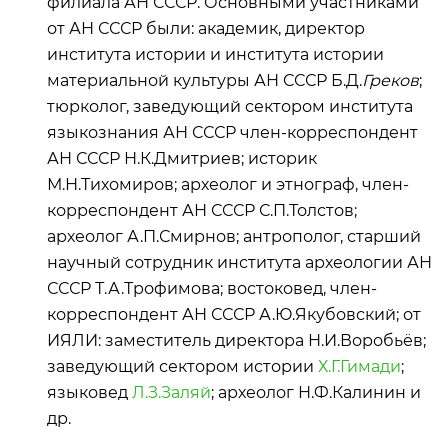
филиала АН СССР. Основными участниками
от АН СССР были: академик, директор
института истории и института истории
материальной культуры АН СССР Б.Д.
Греков
;
тюрколог, заведующий сектором института
языкознания АН СССР член-корреспондент
АН СССР Н.К.Дмитриев; историк
М.Н.Тихомиров; археолог и этнограф, член-
корреспондент АН СССР С.П.Толстов;
археолог А.П.Смирнов; антрополог, старший
научный сотрудник института археологии АН
СССР Т.А.Трофимова; востоковед, член-
корреспондент АН СССР А.Ю.Якубовский; от
ИЯЛИ: заместитель директора Н.И.Воробьёв;
заведующий сектором истории
Х.Г.Гимади
;
языковед
Л.З.Заляй
; археолог Н.Ф.Калинин и
др.