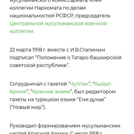
мусульманского комиссариата, член
коллегии Наркомата по делам
национальностей РСФСР, председатель
Центральной мусульманской военной
коллегии.
22 марта 1918 г. вместе с И.В.Сталиным
подписал “Положение о Татаро-башкирской
советской республике”.
Сотрудничал с газетой “
Чулпан
”, “
Кызыл
Армия
”, “
Красное знамя
”, был редактором
газеты на турецком языке “Ени дунья”
(“Новый мир”).
Руководил формированием мусульманских
частей Красной Армии. С июля 1918 г.