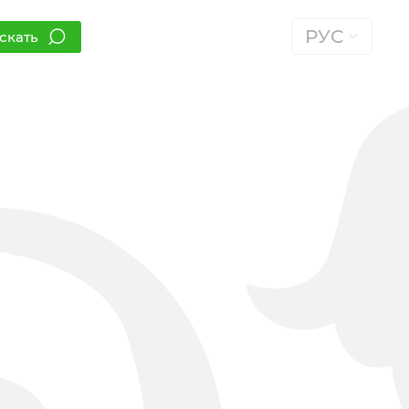
РУС
скать