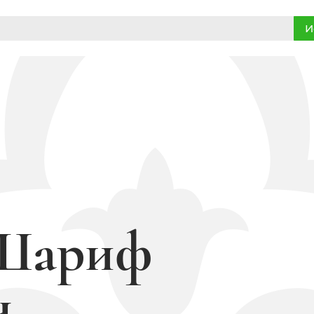
И
 Шариф
ч