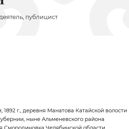
еятель, публицист
Ой иясе
Урманче Баки
м, 1892 г., деревня Манатова Катайской волости
губернии, ныне Альменевского района
вня Смородиновка Челябинской области,