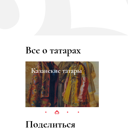
Все о татарах
Казанские татары
Тукай Г
Поделиться