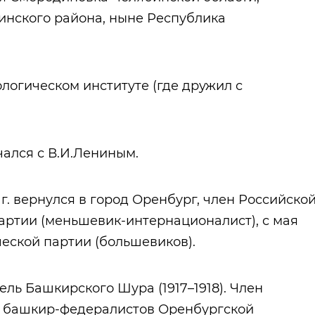
инского района, ныне Республика
логическом институте (где дружил с
ался с В.И.Лениным.
г. вернулся в город Оренбург, член Российско
артии (меньшевик-интернационалист), с мая
ческой партии (большевиков).
ль Башкирского Шура (1917–1918). Член
у башкир-федералистов Оренбургской