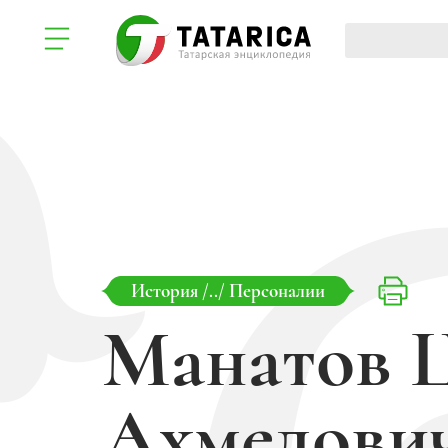
История
/../
Персоналии
Манатов
Ахмедови