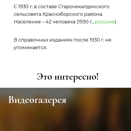
С 1930 г. в составе Старочекалдинского
сельсовета Красноборского района.
Население – 42 человека (1930 г.,
русские
).
В справочных изданиях после 1930 г. не
упоминается.
Это интересно!
огалерея
Мер