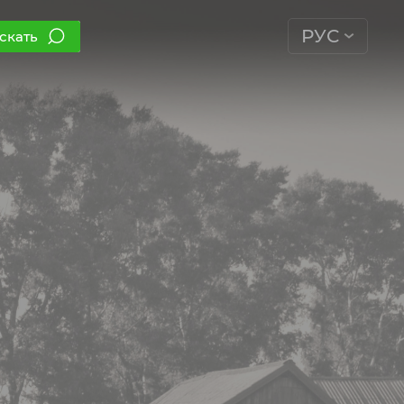
РУС
скать