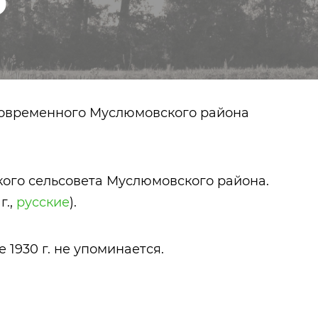
современного Муслюмовского района
вского сельсовета Муслюмовского района.
г.,
русские
).
 1930 г. не упоминается.
Старые Матаки
Казанские тат