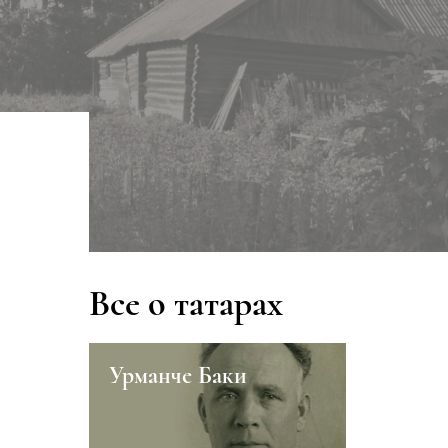
Все о татарах
ары
Урманче Баки
Тукай Г