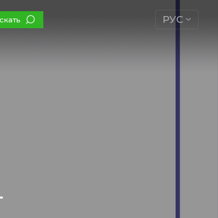
РУС
скать
–