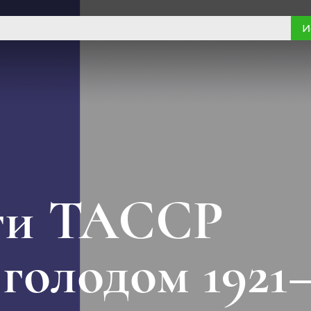
И
ати ТАССР
 голодом 1921