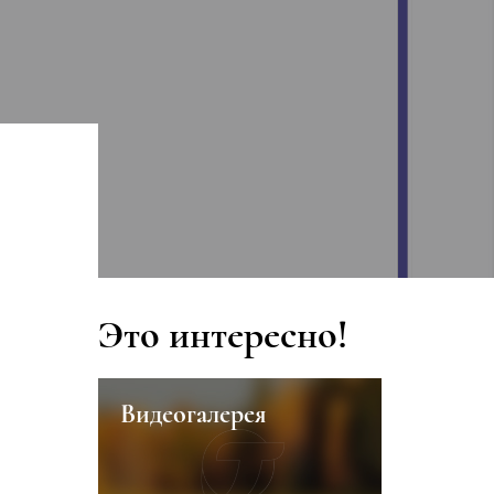
Это интересно!
Видеогалерея
Завалишин Ф
Семёнович