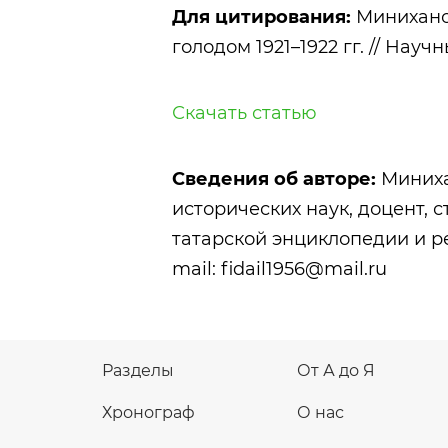
Для цитирования:
Миниханов
голодом 1921–1922 гг. // Научн
Скачать статью
Сведения об авторе:
Миниха
исторических наук, доцент, 
татарской энциклопедии и р
mail: fidail1956@mail.ru
Разделы
От А до Я
Хронограф
О нас