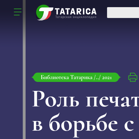
Библиотека Татарика
/../
2021
Роль печ
в борьбе с