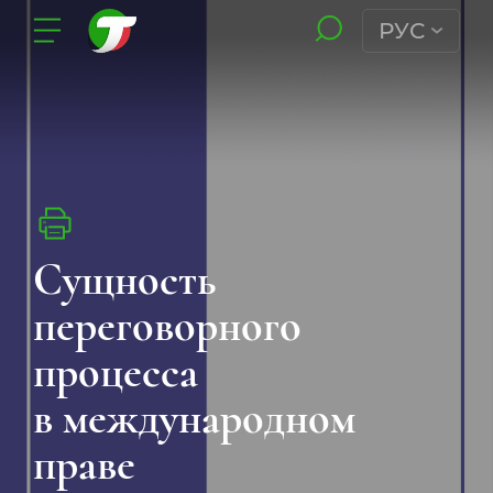
РУС
Сущность
переговорного
процесса
в международном
праве