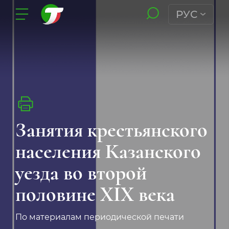
РУС
Занятия крестьянского
населения Казанского
уезда во второй
половине XIX века
По материалам периодической печати