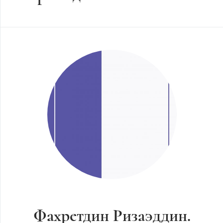
Фахретдин Ризаэддин.