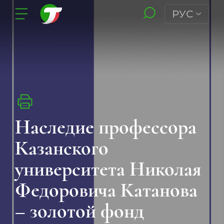
РУС
Наследие профессора
Казанского
университета Николая
Федоровича Катанова
– золотой фонд