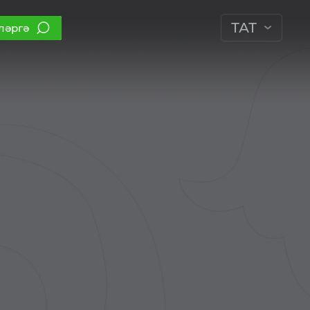
ТАТ
ләргә