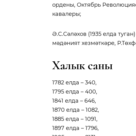
ордены, Октябрь Революция
кавалеры;
Ә.С.Сәләхов (1935 елда туган
мәдәният хезмәткәре, Р.Төх
Халык саны
1782 елда – 340,
1795 елда – 400,
1841 елда – 646,
1870 елда – 1082,
1885 елда – 1091,
1897 елда – 1796,