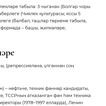
лекләре табыла: 3 чыганак (Болгар чоры
аберлеге (Чиялек культурасы; яссы 5
ерлеге (балбал; ташлар төркеме табыла,
 формада – башы, җилкәләре,
ләре
учы, (репрессияләнә, үлгәннән соң
ан) – нефтьче, техник фәннәр кандидаты,
е, ТССРның атказанган фән һәм техника
ректоры (1978−1997 елларда), Ленин