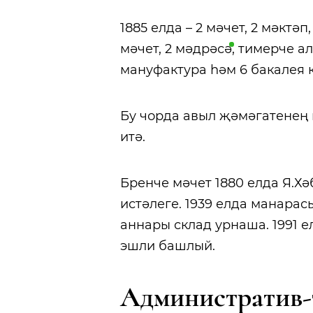
1885 елда – 2 мәчет, 2 мәктәп,
мәчет, 2
мәдрәсә
, тимерче ал
мануфактура һәм 6 бакалея 
Бу чорда авыл җәмәгатенең
итә.
Бренче мәчет 1880 елда Я.Х
истәлеге. 1939 елда манарас
аннары склад урнаша. 1991 е
эшли башлый.
Административ-