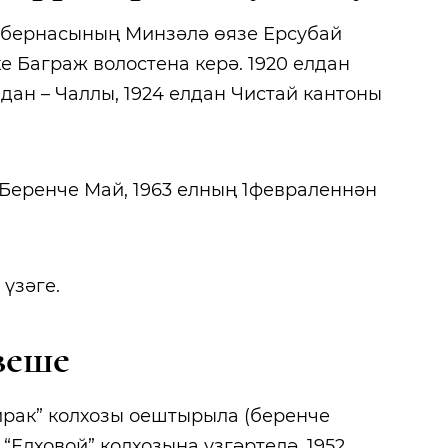
 губернасының Минзәлә өязе Ерсубай
ке Баграж волостена керә. 1920 елдан
дан – Чаллы, 1924 елдан Чистай кантоны
 Беренче Май, 1963 елның 1февраленнән
үзәге.
веше
йрак” колхозы оештырыла (беренче
 “Елховой” колхозына үзгәртелә. 1952