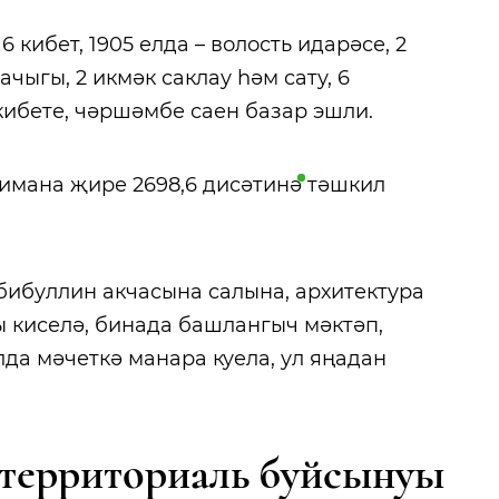
 6 кибет, 1905 елда – волость идарәсе, 2
ачыгы, 2 икмәк саклау һәм сату, 6
кибете, чәршәмбе саен базар эшли.
 имана җире 2698,6
дисәтинә
тәшкил
әбибуллин акчасына салына, архитектура
ы киселә, бинада башлангыч мәктәп,
лда мәчеткә манара куела, ул яңадан
территориаль буйсынуы