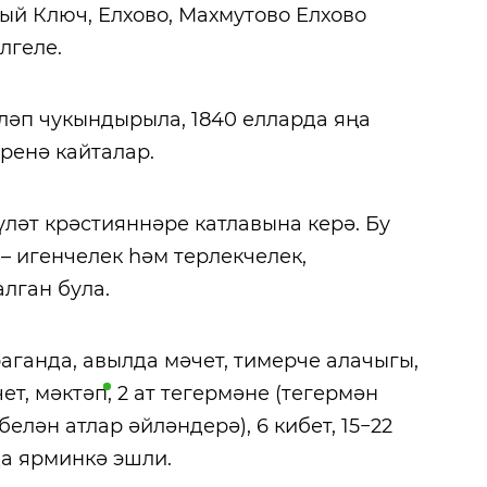
ый Ключ, Елхово, Махмутово Елхово
лгеле.
чләп чукындырыла, 1840 елларда яңа
ренә кайталар.
үләт крәстияннәре катлавына керә. Бу
– игенчелек һәм терлекчелек,
лган була.
аганда, авылда мәчет, тимерче алачыгы,
чет,
мәктәп
, 2 ат тегермәне (тегермән
лән атлар әйләндерә), 6 кибет, 15−22
а ярминкә эшли.