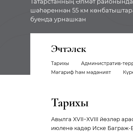
Татарстанның Әлмәт районында
шәһәреннән 55 км көнбатыштар
буенда урнашкан
Эчтәлек
Тарихы
Административ-тер
Мәгариф һәм мәдәният
Күр
Тарихы
Авылга XVII−XVIII йөзләр ара
июленә кадәр Иске Баграж-