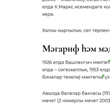
елда К.Маркс исемендәге ко
керә.
Халкы кырчылык, сөт терлек
Мәгариф һәм мә
1926 елда башлангыч
мәктәп
елда – сигезьеллык, 1953 елд
биналар төзелә)
мәктәпкә
үз
Авылда балалар бакчасы (197
мәчет (2 номерлы мәчет 2003