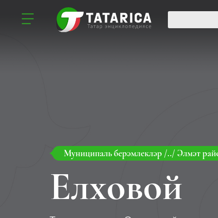
Муниципаль берәмлекләр
/../
Әлмәт рай
Елховой