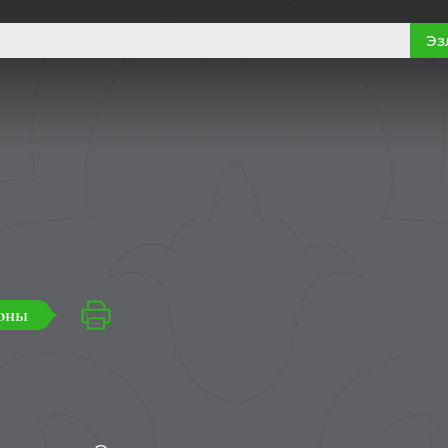
Эз
оны