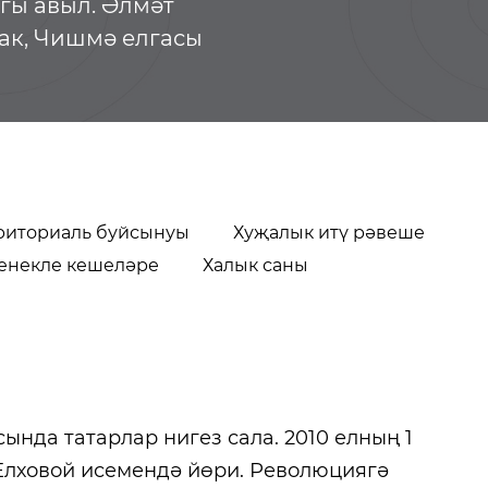
гы авыл. Әлмәт
ак, Чишмә елгасы
риториаль буйсынуы
Хуҗалык итү рәвеше
енекле кешеләре
Халык саны
Баганалы урман
Түбән Кама шә
хуҗалыгы поселогы
тарихы музее
сында татарлар нигез сала. 2010 елның 1
Елховой исемендә йөри. Революциягә