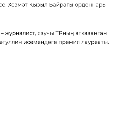
се, Хезмәт Кызыл Байрагы орденнары
) – журналист, язучы ТРның атказанган
фәтуллин исемендәге премия лауреаты.