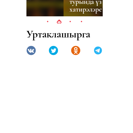
турында үз
хатирәләре
Уртаклашырга