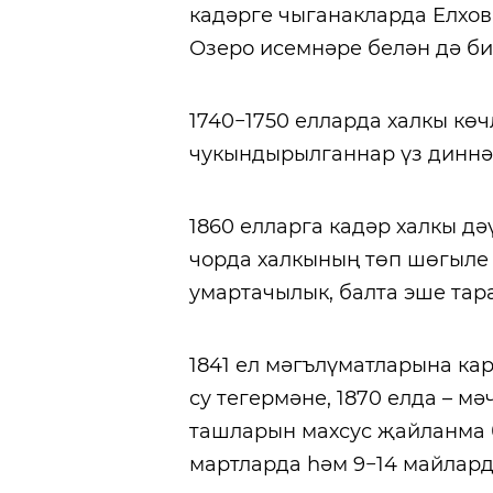
кадәрге чыганакларда Елхов
Озеро исемнәре белән дә би
1740−1750 елларда халкы кө
чукындырылганнар үз диннә
1860 елларга кадәр халкы дә
чорда халкының төп шөгыле 
умартачылык, балта эше тара
1841 ел мәгълүматларына кар
су тегермәне, 1870 елда – мә
ташларын махсус җайланма бе
мартларда һәм 9−14 майлард