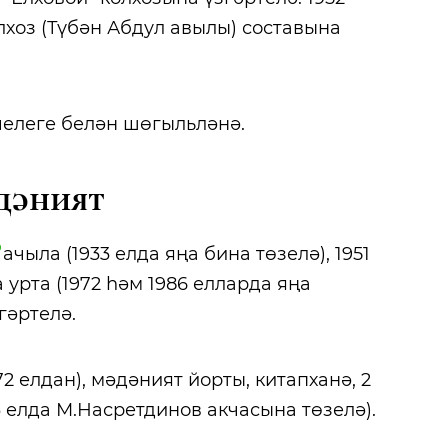
лхоз (Түбән Абдул авылы) составына
челеге белән шөгыльләнә.
дәният
ачыла (1933 елда яңа бина төзелә), 1951
а урта (1972 һәм 1986 елларда яңа
гәртелә.
2 елдан), мәдәният йорты, китапханә, 2
 елда М.Насретдинов акчасына төзелә).