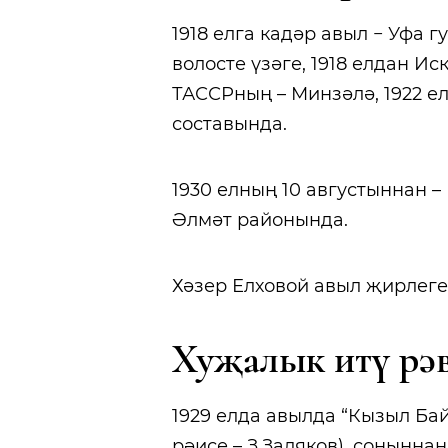
1918 елга кадәр авыл − Уфа
волосте үзәге, 1918 елдан Ис
ТАССРның – Минзәлә, 1922 ел
составында.
1930 елның 10 августыннан –
Әлмәт районында.
Хәзер Елховой авыл җирлеге 
Хуҗалык итү рә
1929 елда авылда “Кызыл Ба
рәисе – З.Заляков), соңыннан