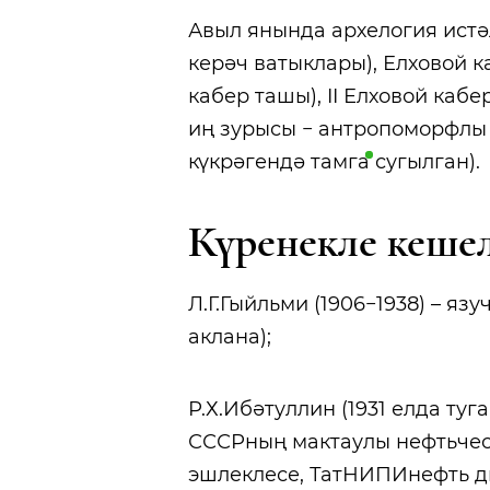
Авыл янында архелогия истә
керәч ватыклары), Елховой к
кабер ташы), II Елховой каб
иң зурысы − антропоморфлы
күкрәгендә
тамга
сугылган).
Күренекле кеше
Л.Г.Гыйльми (1906−1938) – яз
аклана);
Р.Х.Ибәтуллин (1931 елда туг
СССРның мактаулы нефтьчес
эшлеклесе, ТатНИПИнефть ди