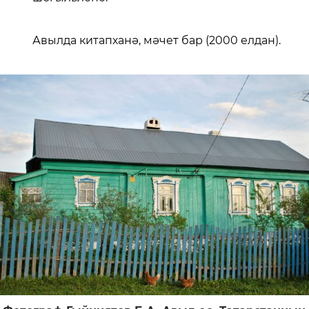
Авылда китапханә, мәчет бар (2000 елдан).