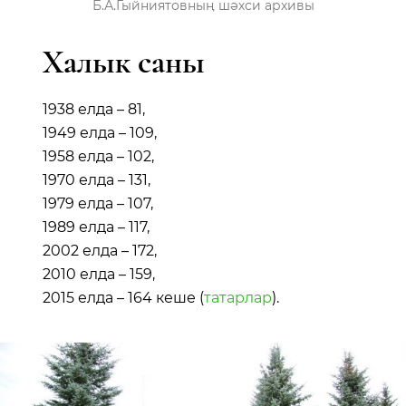
Б.А.Гыйниятовның шәхси архивы
Халык саны
1938 елда – 81,
1949 елда – 109,
1958 елда – 102,
1970 елда – 131,
1979 елда – 107,
1989 елда – 117,
2002 елда – 172,
2010 елда – 159,
2015 елда – 164 кеше (
татарлар
).