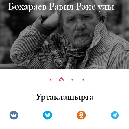
Бохараев Равил Рәис улы
Уртаклашырга