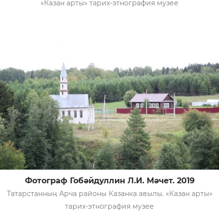
«Казан арты» тарих-этнография музее
Фотограф Гобәйдуллин Л.И. Мәчет. 2019
Татарстанның Арча районы Казанка авылы. «Казан арты»
тарих-этнография музее