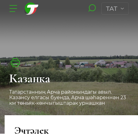
ТАТ
Казанка
Татарстанның Арча районындагы авыл.
Казансу елгасы буенда, Арча шәһәреннән 23
км төньяк-көнчыгыштарак урнашкан
Эчтәлек