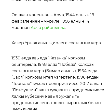
Оешкан көненнән – Арча, 1944 елның 19
февраленнән – Чүриле, 1956 елның 14
маеннан
Арча районында
.
Хәзер Үрнәк авыл җирлеге составына керә.
1930 елда авылда “Казанка” колхозы
оештырыла, 1948 елда “Победа” колхозы
составына керә (Бимәр авылы), 1964 елда
“Заря” колхозы итеп үзгәртелә, 1996 елдан
“Төрнәле” күмәк предприятиесе, 2017 елдан
“Лотфуллин” авыл хуҗалыгы предприятиесе.
Халкы күбесенчә авыл хуҗалыгы
предприятиесендә эшли, кырчылык белән
шөгыльләнә.