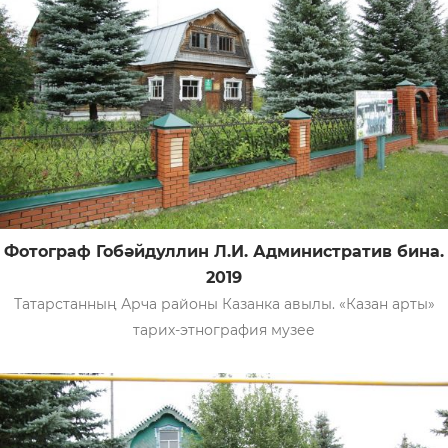
Фотограф Гобәйдуллин Л.И. Административ бина.
2019
Татарстанның Арча районы Казанка авылы. «Казан арты»
тарих-этнография музее