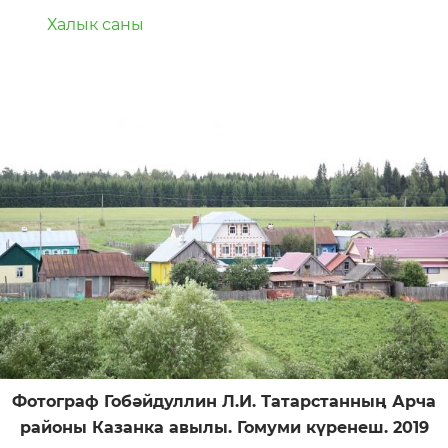
Халык саны
Фотограф Гобәйдуллин Л.И. Татарстанның Арча
районы Казанка авылы. Гомуми күренеш. 2019