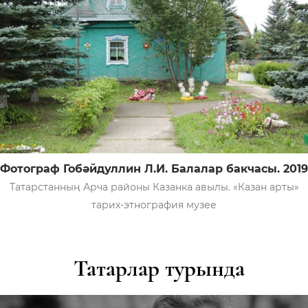
Фотограф Гобәйдуллин Л.И. Балалар бакчасы. 2019
Татарстанның Арча районы Казанка авылы. «Казан арты»
тарих-этнография музее
Татарлар турында