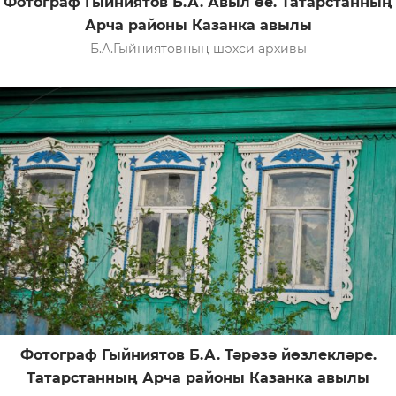
Фотограф Гыйниятов Б.А. Авыл өе. Татарстанның
Арча районы Казанка авылы
Б.А.Гыйниятовның шәхси архивы
Фотограф Гыйниятов Б.А. Тәрәзә йөзлекләре.
Татарстанның Арча районы Казанка авылы