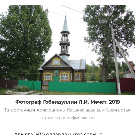
Фотограф Гобәйдуллин Л.И. Мәчет. 2019
Татарстанның Арча районы Казанка авылы. «Казан арты»
тарих-этнография музее
Авылга 1930 елларда нигез салына.