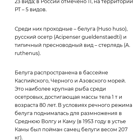
23 вида; в России отмечено 11, на территории
РТ – 5 видов.
Среди них проходные – белуга (Huso huso),
русский осетр (Acipenser guеldenstaedti) и
типичный пресноводный вид – стерлядь (A.
ruthenus).
Белуга распространена в бассейне
Каспийского, Черного и Азовского морей.
Это наиболее крупная рыба среди
осетровых, достигающая массы тела 1 т и
возраста 80 лет. В условиях речного режима
белуга поднималась для размножения в
Среднюю Волгу и Каму (в 1953 году в устье
Камы был пойман самец белуги весом 207
кг).