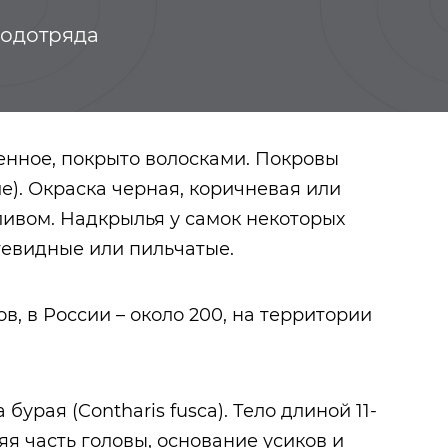
подотряда
щенное, покрыто волосками. Покровы
е). Окраска черная, коричневая или
ливом. Надкрылья у самок некоторых
тевидные или пильчатые.
в, в России – около 200, на территории
Видеогалерея
Афанасьев
Порфирий
урая (Contharis fusca). Тело длиной 11-
Васильевич
яя часть головы, основание усиков и