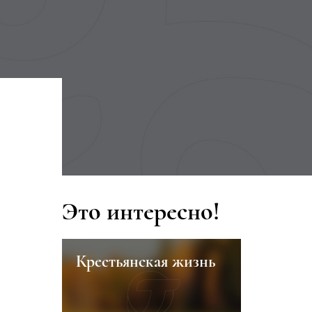
Это интересно!
Крестьянская жизнь
Сафиул
Ахмето