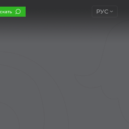
РУС
скать