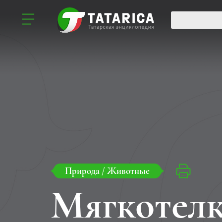
Природа
/
Животные
Мягкотел