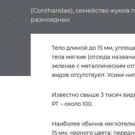
(Contharidae), семейство жуков 
разноядных
Тело длиной до 15 мм, упло
тела мягкие (отсюда названи
зеленая с металлическим от
видов отсутствуют. Усики ни
Известно свыше 3 тысяч видо
РТ – около 100.
Наиболее обычна мягкотелка б
15 мм, черного цвета; передн