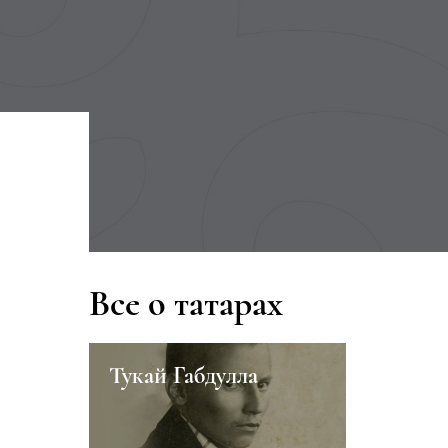
Все о татарах
Тукай Габдулла
Урманче