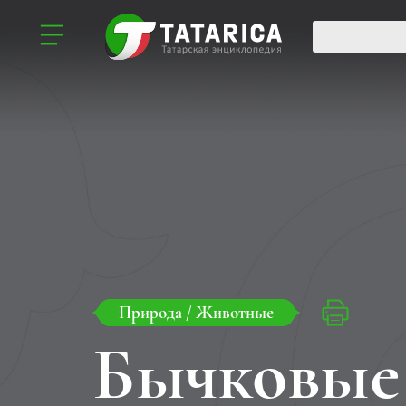
Природа
/
Животные
Бычковые