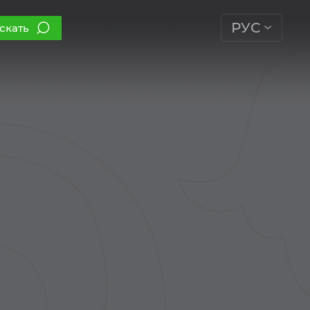
РУС
скать