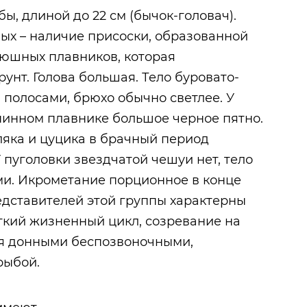
, длиной до 22 см (бычок-головач).
ых – наличие присоски, образованной
рюшных плавников, которая
рунт. Голова большая. Тело буровато-
и полосами, брюхо обычно светлее. У
пинном плавнике большое черное пятно.
ляка и цуцика в брачный период
 пуголовки звездчатой чешуи нет, тело
ми. Икрометание порционное в конце
редставителей этой группы характерны
ткий жизненный цикл, созревание на
ся донными беспозвоночными,
рыбой.