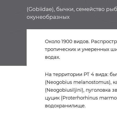
(Gobiidae), бычки, семейство ры
окунеобразных
Около 1900 видов. Распрост
тропических и умеренных ши
водах.
На территории РТ 4 вида: бы
(Neogobius melanostomus), 
(Neogobiusiljini), пуголовка з
цуцик (Proterhorhinus marm
водохранилище.