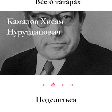
Все о татарах
Камалов Хисам
Нурутдинович
Поделиться