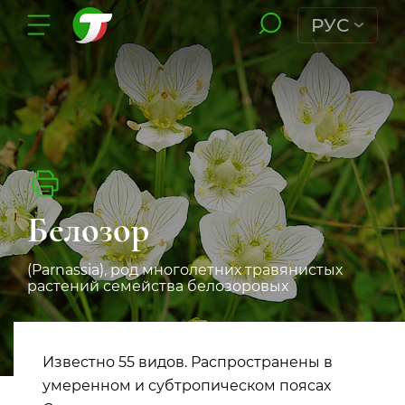
РУС
Белозор
(Parnassia), род многолетних травянистых
растений семейства белозоровых
Известно 55 видов. Распространены в
умеренном и субтропическом поясах