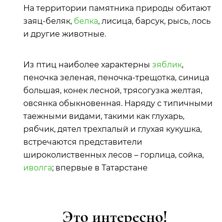
На территории памятника природы обитают
заяц-беляк,
белка
, лисица, барсук, рысь, лось
и другие животные.
Из птиц наиболее характерны
зяблик
,
пеночка зеленая, пеночка-трещотка, синица
большая, конек лесной, трясогузка желтая,
овсянка обыкновенная. Наряду с типичными
таежными видами, такими как глухарь,
рябчик, дятел трехпалый и глухая кукушка,
встречаются представители
широколиственных лесов – горлица, сойка,
иволга
; впервые в Татарстане
Это интересно!