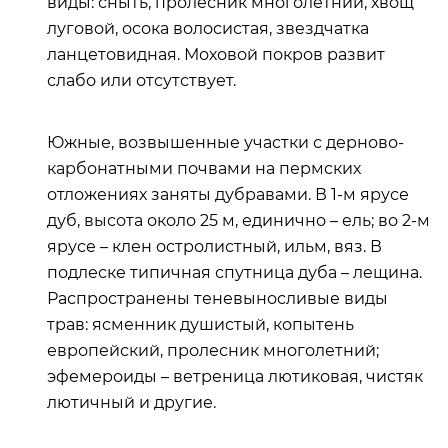
виды: сныть, пролесник многолетний, хвощ
луговой, осока волосистая, звездчатка
ланцетовидная. Моховой покров развит
слабо или отсутствует.
Южные, возвышенные участки с дерново-
карбонатными почвами на пермских
отложениях заняты дубравами. В 1-м ярусе
дуб, высота около 25 м, единично – ель; во 2-м
ярусе – клен остролистный, ильм, вяз. В
подлеске типичная спутница дуба – лещина.
Распространены теневыносливые виды
трав: ясменник душистый, копытень
европейский, пролесник многолетний;
эфемероиды – ветреница лютиковая, чистяк
лютичный и другие.