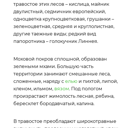
травостое этих лесов – кислица, майник
двулистный, седмичник европейский,
одноцветка крупноцветковая, грушанки –
зеленоцветная, средняя и круглолистная,
другие таежные виды; редкий вид
папоротника – голокучник Линнея.
Моховой покров сплошной, образован
зелеными мхами. Большую часть
территории занимают смешанные леса,
сложенные, наряду с
елью
и пихтой, липой,
кленом, ильмом,
вязом
. Под пологом
произрастают жимолость лесная, рябина,
бересклет бородавчатый, калина.
В травостое преобладают широкотравные