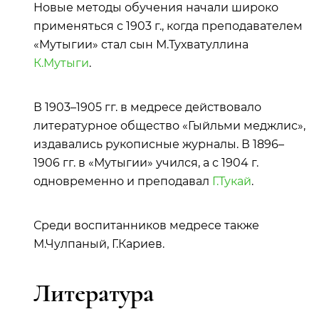
Новые методы обучения начали широко
применяться с 1903 г., когда преподавателем
«Мутыгии» стал сын М.Тухватуллина
К.Мутыги
.
В 1903–1905 гг. в медресе действовало
литературное общество «Гыйльми меджлис»,
издавались рукописные журналы. В 1896–
1906 гг. в «Мутыгии» учился, а с 1904 г.
одновременно и преподавал
Г.Тукай
.
Среди воспитанников медресе также
М.Чулпаный, Г.Кариев.
Литература