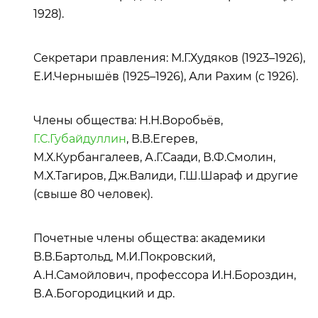
1928).
Секретари правления: М.Г.Худяков (1923–1926),
Е.И.Чернышёв (1925–1926), Али Рахим (с 1926).
Члены общества: Н.Н.Воробьёв,
Г.С.Губайдуллин
, В.В.Егерев,
М.Х.Курбангалеев, А.Г.Саади, В.Ф.Смолин,
М.Х.Тагиров, Дж.Валиди, Г.Ш.Шараф и другие
(свыше 80 человек).
Почетные члены общества: академики
В.В.Бартольд, М.И.Покровский,
А.Н.Самойлович, профессора И.Н.Бороздин,
В.А.Богородицкий и др.