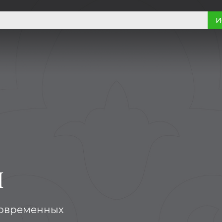
И
я
современных