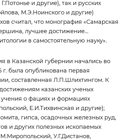
Г.Потонье и другие), так и русских
ойлова, М.Э.Ноинского и другие)
ахов считал, что монография «Самарская
вершина, лучшее достижение...
тологии в самостоятельную науку».
я в Казанской губернии начались во
86 г. была опубликована первая
нии, составленная Л.П.Шлихтингом. К
достижениям казанских ученых
: учения о фациях и формациях
ольский, Е.И.Тихвинская и другие);
мита, гипса, осадочных железных руд,
ов и других полезных ископаемых
.М.Миропольский, У.Г.Дистанов,