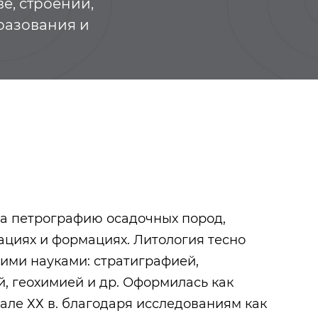
е, строении,
разования и
а петрографию осадочных пород,
ациях и формациях. Литология тесно
кими науками: стратиграфией,
Семёнов Эдуард
Видеогалерея
й, геохимией и др. Оформилась как
Александрович
але ХХ в. благодаря исследованиям как