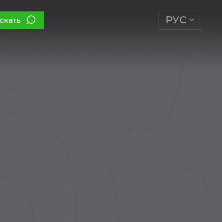
РУС
скать