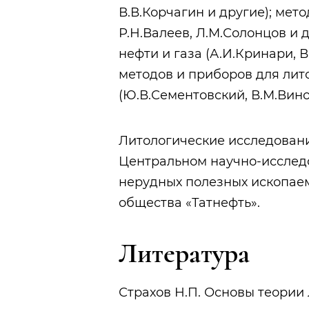
В.В.Корчагин и другие); мет
Р.Н.Валеев, Л.М.Солонцов и 
нефти и газа (А.И.Кринари, В
методов и приборов для лит
(Ю.В.Сементовский, В.М.Вино
Литологические исследовани
Центральном научно-исследо
нерудных полезных ископае
общества «Татнефть».
Литература
Страхов Н.П. Основы теории л