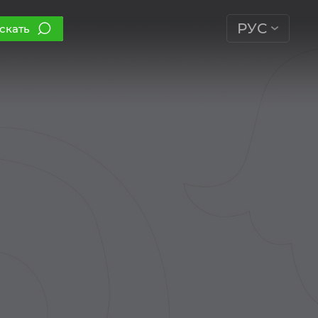
РУС
скать