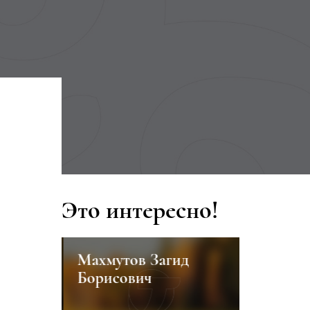
Это интересно!
Махмутов Загид
Видеога
Борисович