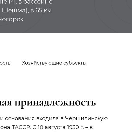
е РТ, в бассейне
 Шешма), в 65 км
ногорск
ость
Хозяйствующие субъекты
ая принадлежность
Салиахмет Мадина
Клевер
Хусаиновна
ени основания входила в Чершилинскую
на ТАССР. С 10 августа 1930 г. – в