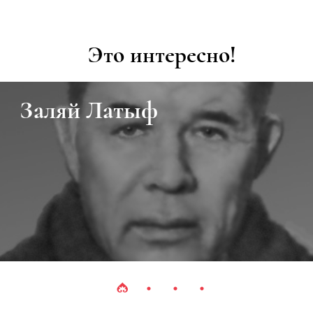
Это интересно!
атыф
Видеога