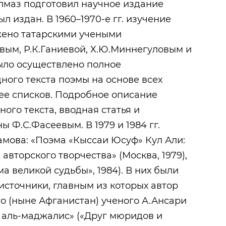
Алмаз подготовил научное издание
ыл издан. В 1960–1970-е гг. изучение
ено татарскими учеными
овым, Р.К.Ганиевой, Х.Ю.Миннегуловым и
было осуществлено полное
ного текста поэмы на основе всех
ее списков. Подробное описание
ного текста, вводная статья и
 Ф.С.Фасеевым. В 1979 и 1984 гг.
мова: «Поэма «Кыссаи Юсуф» Кул Али:
авторского творчества» (Москва, 1979),
 великой судьбы», 1984). В них были
источники, главным из которых автор
го (ныне Афганистан) ученого А.Ансари
 аль-маджалис» («Друг мюридов и