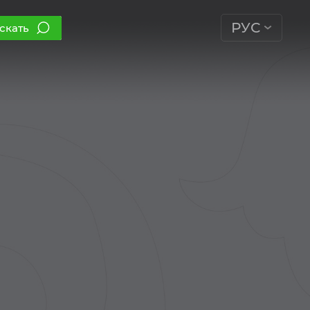
РУС
скать