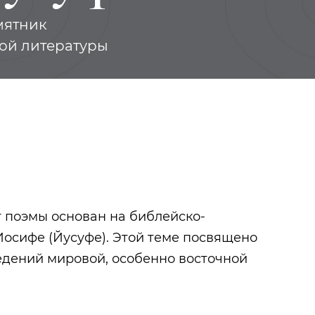
амятник
ой литературы
т поэмы основан на библейско-
осифе (Йусуфе). Этой теме посвящено
едений мировой, особенно восточной
«Рукотворный лес»
Тукай Габдулл