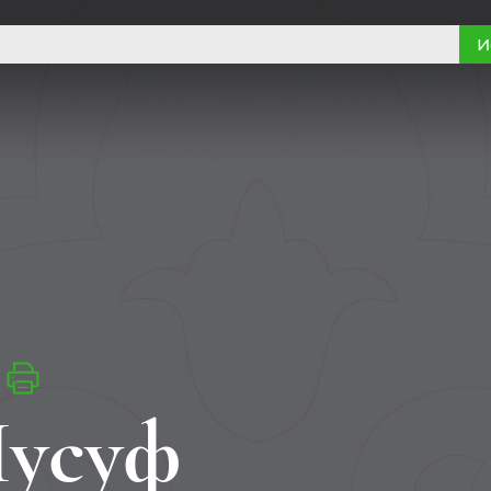
И
Йусуф