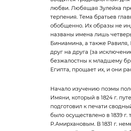
любви. Любящая Зулейха пре
терпения. Тема братьев гла
обобщенно. Их образы не ин
названы имена лишь четверы
Биниамина, а также Равиля,
друг на друга (за исключени
безжалостны к младшему бра
Египта, прощает их, и они р
Начало изучению поэмы поло
Имяни, который в 1824 г. пут
подготовил к печати сводный
было осуществлено в 1839 г.
Р.Амирхановым. В 1831 г. не