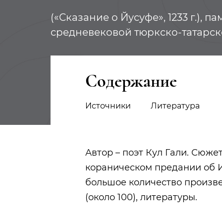
(«Сказание о Йусуфе», 1233 г.), п
средневековой тюркско-татарск
Содержание
Источники
Литература
Автор – поэт Кул Гали. Сюже
кораническом предании об И
большое количество произв
(около 100), литературы.