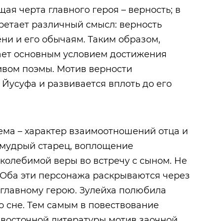
я черта главного героя – верность; в
ретает различный смысл: верность
ени и его обычаям. Таким образом,
тает основным условием достижения
тивом поэмы. Мотив верности
 Йусуфа и развивается вплоть до его
ма – характер взаимоотношений отца и
 мудрый старец, воплощение
колебимой веры во встречу с сыном. Не
 Оба эти персонажа раскрываются через
 главному герою. Зулейха полюбила
о сне. Тем самым в повествование
восточной литературы мотив заочной