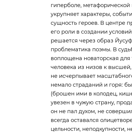
гиперболе, метафорической 
укрупняет характеры, событ
сущность героев. В центре 
его роли в создании условий
решается через образ Йусуфа
проблематика поэмы. В судь
воплощена новаторская для
человека из низов к высшей,
не исчерпывает масштабног
немало страданий и горя: б
(брошен ими в колодец, киш
увезен в чужую страну, прод
он не пал духом, не соверши
всегда оставался олицетворе
цельности, неподкупности, н