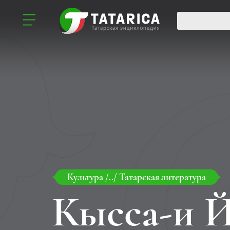
Культура
/../
Татарская литература
Кысса-и 