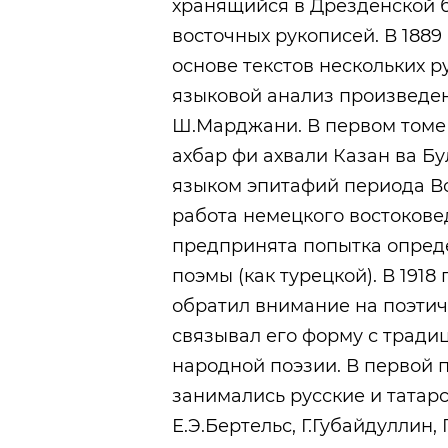
хранящийся в Дрезденской б
восточных рукописей. В 1889
основе текстов нескольких 
языковой анализ произведени
Ш.Марджани. В первом томе 
ахбар фи ахвали Казан ва Бу
языком эпитафий периода Во
работа немецкого востокове
предпринята попытка опред
поэмы (как турецкой). В 191
обратил внимание на поэтич
связывал его форму с трад
народной поэзии. В первой 
занимались русские и татар
Е.Э.Бертельс, Г.Губайдуллин,