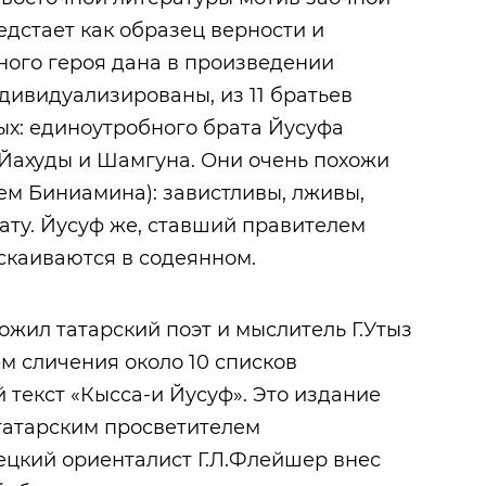
дстает как образец верности и
вного героя дана в произведении
дивидуализированы, из 11 братьев
х: единоутробного брата Йусуфа
 Йахуды и Шамгуна. Они очень похожи
ем Биниамина): завистливы, лживы,
ту. Йусуф же, ставший правителем
аскаиваются в содеянном.
жил татарский поэт и мыслитель Г.Утыз
ем сличения около 10 списков
 текст «Кысса-и Йусуф». Это издание
 татарским просветителем
мецкий ориенталист Г.Л.Флейшер внес