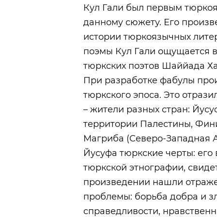
Кул Гали был первым тюркоя
данному сюжету. Его произв
истории тюркоязычных литер
поэмы Кул Гали ощущается 
тюркских поэтов Шаййада Ха
При разработке фабулы про
тюркского эпоса. Это отразил
– жители разных стран: Йусу
территории Палестины, Финик
Магриба (Северо-Западная А
Йусуфа тюркские черты: его в
тюркской этнографии, свидет
произведении нашли отраж
проблемы: борьба добра и зл
справедливости, нравственн