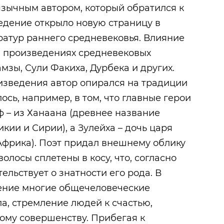
зычным автором, который обратился к
едение открыло новую страницу в
атур раннего средневековья. Влияние
в произведениях средневековых
мзы, Сули Факиха, Дурбека и других.
изведения автор опирался на традиции
ось, например, в том, что главные герои
ф – из Ханаана (древнее название
ии и Сирии), а Зулейха – дочь царя
фрика). Поэт придал внешнему облику
олосы сплетены в косу, что, согласно
ельствует о знатности его рода. В
ение многие общечеловеческие
а, стремление людей к счастью,
ому совершенству. Прибегая к