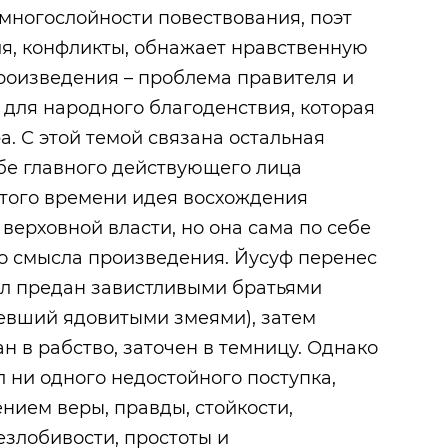
многослойности повествования, поэт
ия, конфликты, обнажает нравственную
произведения – проблема правителя и
 для народного благоденствия, которая
. С этой темой связана остальная
бе главного действующего лица
 того времени идея восхождения
 верховной власти, но она сама по себе
о смысла произведения. Йусуф перенес
ыл предан завистливыми братьями
евший ядовитыми змеями), затем
ан в рабство, заточен в темницу. Однако
л ни одного недостойного поступка,
нием веры, правды, стойкости,
езлобивости, простоты и