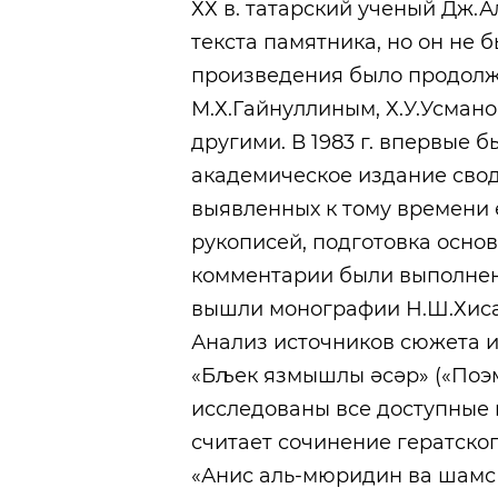
ХХ в. татарский ученый Дж.
текста памятника, но он не б
произведения было продолж
М.Х.Гайнуллиным, Х.У.Усман
другими. В 1983 г. впервые 
академическое издание свод
выявленных к тому времени 
рукописей, подготовка основ
комментарии были выполнены
вышли монографии Н.Ш.Хиса
Анализ источников сюжета и 
«Бљек язмышлы әсәр» («Поэма
исследованы все доступные 
считает сочинение гератско
«Анис аль-мюридин ва шамс