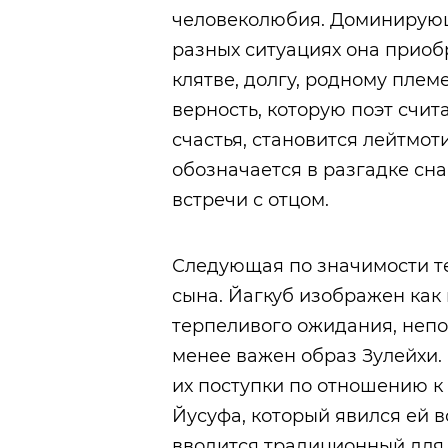
человеколюбия. Доминирующа
разных ситуациях она приоб
клятве, долгу, родному плем
верность, которую поэт счи
счастья, становится лейтмо
обозначается в разгадке сна
встречи с отцом.
Следующая по значимости те
сына. Йагкуб изображен как
терпеливого ожидания, непо
менее важен образ Зулейхи.
их поступки по отношению к
Йусуфа, который явился ей в
вводится традиционный для 