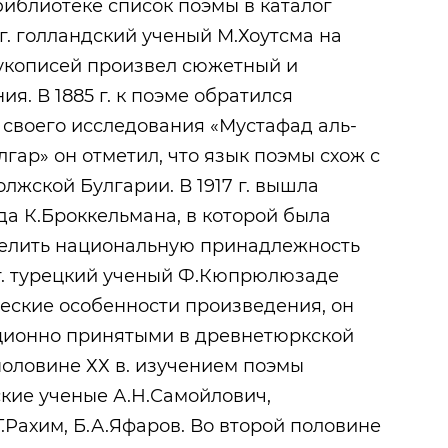
иблиотеке список поэмы в каталог
 г. голландский ученый М.Хоутсма на
рукописей произвел сюжетный и
я. В 1885 г. к поэме обратился
своего исследования «Мустафад аль-
лгар» он отметил, что язык поэмы схож с
лжской Булгарии. В 1917 г. вышла
да К.Броккельмана, в которой была
елить национальную принадлежность
8 г. турецкий ученый Ф.Кюпрюлюзаде
еские особенности произведения, он
иционно принятыми в древнетюркской
половине ХХ в. изучением поэмы
ские ученые А.Н.Самойлович,
 Г.Рахим, Б.А.Яфаров. Во второй половине